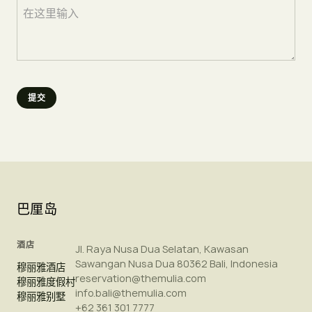
巴厘岛
酒店
Jl. Raya Nusa Dua Selatan, Kawasan
Sawangan Nusa Dua 80362 Bali, Indonesia
穆丽雅酒店
reservation@themulia.com
穆丽雅度假村
info.bali@themulia.com
穆丽雅别墅
+62 361 301 7777