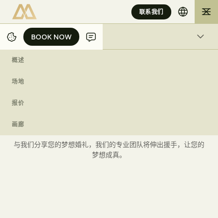
联系我们
BOOK NOW
BOOK NOW
概述
概述
/
/
/
主页
雅加达
婚礼
征求建议书
场地
报价
你
的
梦
幻
婚
礼
在
等
着
你
画廊
与我们分享您的梦想婚礼，我们的专业团队将伸出援手，让您的
梦想成真。