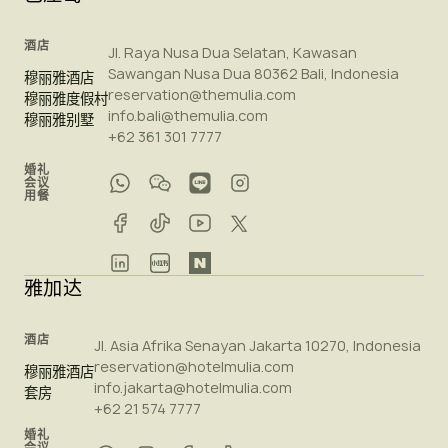
酒店
Jl. Raya Nusa Dua Selatan, Kawasan
Sawangan Nusa Dua 80362 Bali, Indonesia
穆丽雅酒店
reservation@themulia.com
穆丽雅度假村
info.bali@themulia.com
穆丽雅别墅
+62 361 301 7777
婚礼
会议
用餐
雅加达
酒店
Jl. Asia Afrika Senayan Jakarta 10270, Indonesia
reservation@hotelmulia.com
穆丽雅酒店
info.jakarta@hotelmulia.com
套房
+62 21 574 7777
婚礼
会议