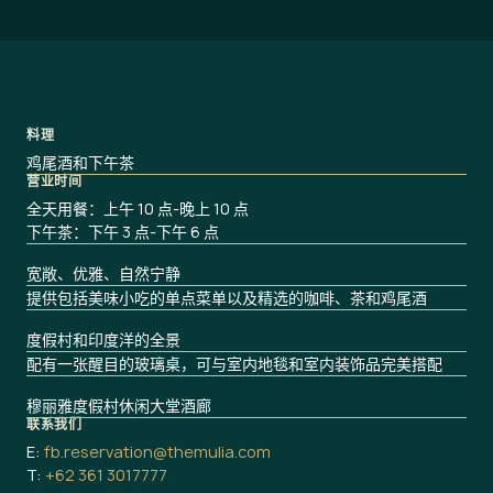
料理
鸡尾酒和下午茶
营业时间
全天用餐：上午 10 点-晚上 10 点
下午茶：下午 3 点-下午 6 点
宽敞、优雅、自然宁静
提供包括美味小吃的单点菜单以及精选的咖啡、茶和鸡尾酒
度假村和印度洋的全景
配有一张醒目的玻璃桌，可与室内地毯和室内装饰品完美搭配
穆丽雅度假村休闲大堂酒廊
联系我们
E:
fb.reservation@themulia.com
T:
+62 361 3017777