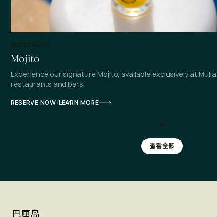
BEVERAGES
Mojito
Experience our signature Mojito, available exclusively at Mulia
restaurants and bars.
RESERVE NOW
/
LEARN MORE
查看全部
巴厘岛