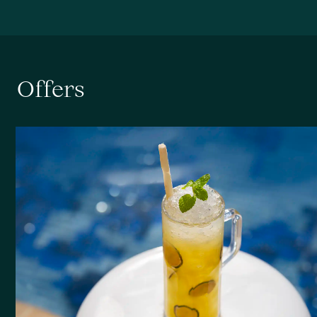
O
f
f
e
r
s