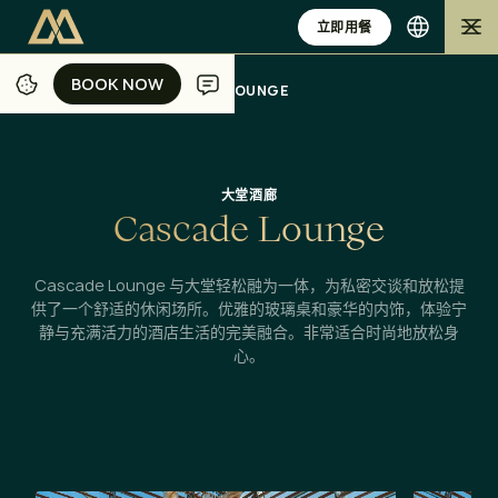
立即用餐
BOOK NOW
BOOK NOW
/
/
/
主页
巴厘岛
用餐
CASCADE LOUNGE
大堂酒廊
C
a
s
c
a
d
e
L
o
u
n
g
e
Cascade Lounge 与大堂轻松融为一体，为私密交谈和放松提
供了一个舒适的休闲场所。优雅的玻璃桌和豪华的内饰，体验宁
静与充满活力的酒店生活的完美融合。非常适合时尚地放松身
心。