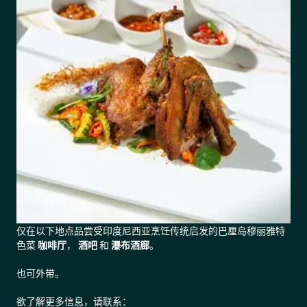
仅在以下地点品尝受印度尼西亚烹饪传统启发的巴厘岛穆丽雅特
色菜
咖啡厅
，
酒吧
和
瀑布酒廊
。
也可外带。
欲了解更多信息，请联系：