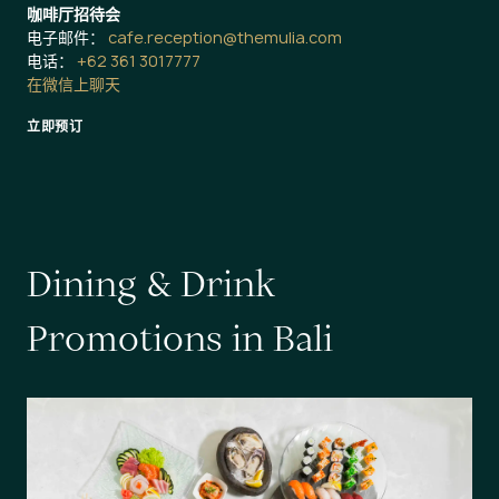
咖啡厅招待会
电子邮件：
cafe.reception@themulia.com
电话：
+62 361 3017777
在微信上聊天
立即预订
D
i
n
i
n
g
&
D
r
i
n
k
P
r
o
m
o
t
i
o
n
s
i
n
B
a
l
i