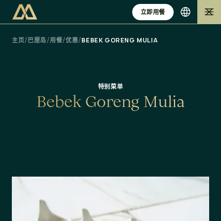
立即用餐
/
/
/
/
主页
巴厘岛
用餐
优惠
BEBEK GORENG MULIA
特别菜单
B
e
b
e
k
G
o
r
e
n
g
M
u
l
i
a