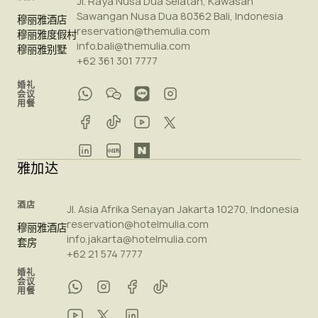
Jl. Raya Nusa Dua Selatan, Kawasan
Sawangan Nusa Dua 80362 Bali, Indonesia
穆丽雅酒店
reservation@themulia.com
穆丽雅度假村
info.bali@themulia.com
穆丽雅别墅
+62 361 301 7777
婚礼
会议
用餐
雅加达
酒店
Jl. Asia Afrika Senayan Jakarta 10270, Indonesia
reservation@hotelmulia.com
穆丽雅酒店
info.jakarta@hotelmulia.com
套房
+62 21 574 7777
婚礼
会议
用餐