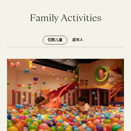
F
a
m
i
l
y
A
c
t
i
v
i
t
i
e
s
仅限儿童
成年人