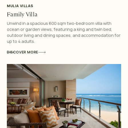
MULIA VILLAS
Family Villa
Unwind in a spacious 600 sqm two-bedroom villa with
ocean or garden views, featuring a king and twin bed,
outdoor living and dining spaces, and accommodation for
up to 4 adults.
DISCOVER MORE