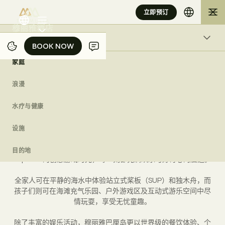
立即预订
水疗与健康
BOOK NOW
BOOK NOW
巴厘岛的奢华体验
家庭
浪漫
A
H
a
v
e
n
f
o
r
F
a
m
i
l
y
家庭
浪漫
水疗与健康
设施
目的地
水疗与健康
坐落于静谧的格格海滩（Geger Beach），穆丽雅巴厘岛为家庭
打造了一处奢华与冒险交融的度假天堂。度假村不仅为小小探险
查看空房情况
设施
家们提供了安全且充满乐趣的空间，更精心设计了一系列精彩体
验。从畅游儿童友好型泳池，到Mulia Kidz与Mulia Kidz
目的地
Explorer的创意游戏时光，每一刻都充满欢乐与好奇心的启迪。
全家人可在平静的海水中体验站立式桨板（SUP）和独木舟，而
孩子们则可在海滩充气乐园、户外游戏区及互动式游乐空间中尽
情玩耍，享受无忧童趣。
除了丰富的娱乐活动，穆丽雅巴厘岛更以世界级的餐饮体验、个