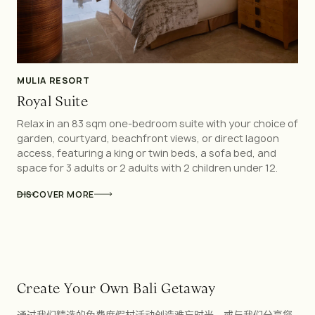
MULIA RESORT
Royal Suite
Relax in an 83 sqm one-bedroom suite with your choice of
garden, courtyard, beachfront views, or direct lagoon
access, featuring a king or twin beds, a sofa bed, and
space for 3 adults or 2 adults with 2 children under 12.
DISCOVER MORE
C
r
e
a
t
e
Y
o
u
r
O
w
n
B
a
l
i
G
e
t
a
w
a
y
通过我们精选的免费度假村活动创造难忘时光，或与我们分享您