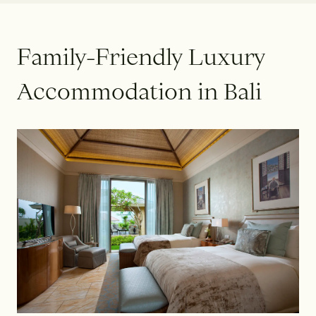
F
a
m
i
l
y
-
F
r
i
e
n
d
l
y
L
u
x
u
r
y
A
c
c
o
m
m
o
d
a
t
i
o
n
i
n
B
a
l
i