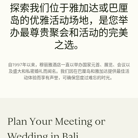
探
索
我
们
位
于
雅
加
达
或
巴
厘
探
索
岛
的
优
雅
活
动
场
地
，
是
您
举
巴
厘
岛
办
最
尊
贵
聚
会
和
活
动
的
完
美
雅
加
达
之
选
。
酒店
婚礼
会议
用餐
报价
自1997年以来，穆丽雅酒店一直以举办国家元首、展览、会议以
及盛大和私密婚礼而闻名。我们因在巴厘岛和雅加达提供最佳活
酒店
婚礼
会议
用餐
报价
查看空房情况
动体验而享有声誉，可确保您度过难忘的时光。
P
l
a
n
Y
o
u
r
M
e
e
t
i
n
g
o
r
W
e
d
d
i
n
g
i
n
B
a
l
i