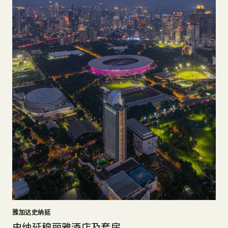
雅加达史纳延
史纳延穆丽雅酒店及套房