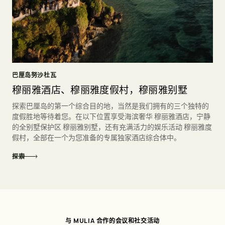
巴厘岛努沙杜瓦
穆丽雅酒店、穆丽雅度假村，穆丽雅别墅
探索巴厘岛的第一个综合目的地，当然是我们拥有的三个独特的
度假胜地等待着您。在以下位置享受海滨奢华 穆丽雅酒店，宁静
的全别墅保护区 穆丽雅别墅，还有充满活力的娱乐活动 穆丽雅度
假村，全部在一个为您准备的专属独家酒店综合体中。
探索
与
穆
丽
雅
一
起
庆
祝
人
生
中
最
美
好
的
时
光
与 MULIA 合作的会议和社交活动