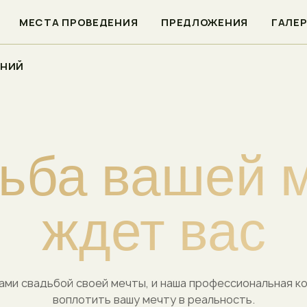
МЕСТА ПРОВЕДЕНИЯ
ПРЕДЛОЖЕНИЯ
ГАЛЕ
ЕНИЙ
ь
б
а
в
а
ш
е
й
ж
д
е
т
в
а
с
ами свадьбой своей мечты, и наша профессиональная 
воплотить вашу мечту в реальность.