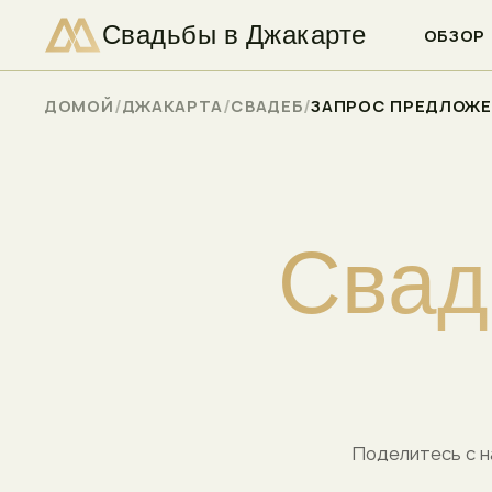
Свадьбы в Джакарте
ПРОВЕРЬТЕ НАЛИЧИЕ СВОБОДНЫХ МЕСТ
ОБЗОР
/
/
/
ДОМОЙ
ДЖАКАРТА
СВАДЕБ
ЗАПРОС ПРЕДЛОЖ
С
в
а
д
Поделитесь с н