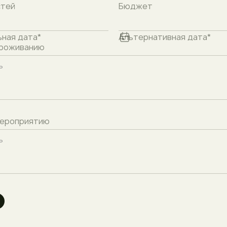
стей
Бюджет
ная дата*
Альтернативная дата*
проживанию
мероприятию