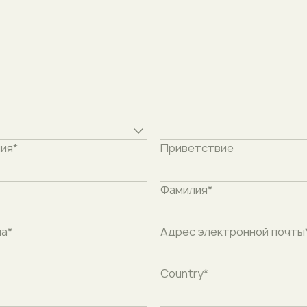
Preferred venue
ия*
Приветствие
Фамилия*
а*
Адрес электронной почты
Country*