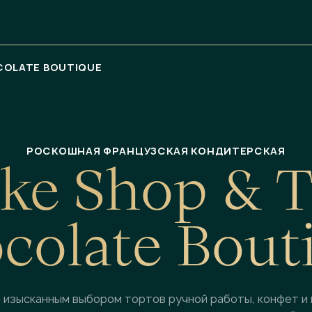
COLATE BOUTIQUE
РОСКОШНАЯ ФРАНЦУЗСКАЯ КОНДИТЕРСКАЯ
k
e
S
h
o
p
&
o
c
o
l
a
t
e
B
o
u
t
 изысканным выбором тортов ручной работы, конфет и