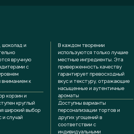
 шоколад и
В каждом творении
тельно
используются только лучшие
ются вручную
местные ингредиенты. Эта
ндитерами с
приверженность качеству
уровнем
гарантирует превосходный
 вниманием к
вкус и текстуру, отражающие
насыщенные и аутентичные
ароматы
р корзин и
ступен круглый
Доступны варианты
ая широкий выбор
персонализации тортов и
с и случай
других угощений в
соответствии с
индивидуальными