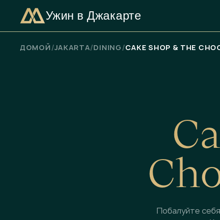
Ужин в Джакарте
ПРОВЕРЬТЕ НАЛИЧИЕ СВОБОДНЫХ МЕСТ
/
/
/
ДОМОЙ
JAKARTA
DINING
CAKE SHOP & THE CHO
C
a
C
h
Побалуйте себя