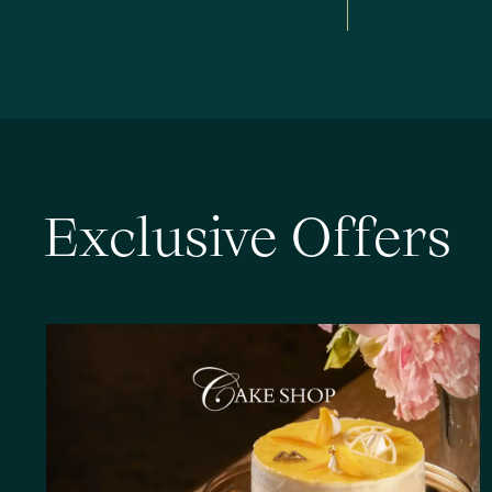
E
x
c
l
u
s
i
v
e
O
f
f
e
r
s