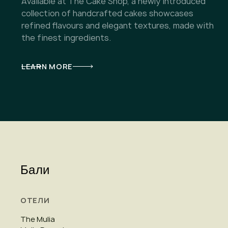
Available at The Cake Shop, a newly introduced
collection of handcrafted cakes showcases
refined flavours and elegant textures, made with
the finest ingredients.
LEARN MORE
Бали
ОТЕЛИ
The Mulia