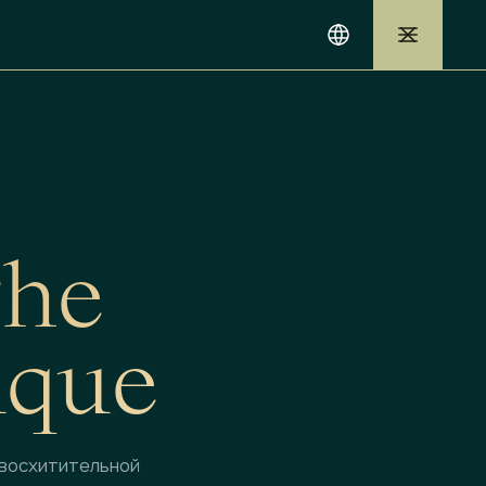
T
h
e
i
q
u
e
 восхитительной