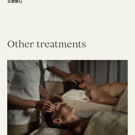
立即预订
O
t
h
e
r
t
r
e
a
t
m
e
n
t
s