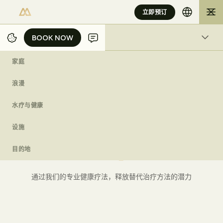
立即预订
BOOK NOW
BOOK NOW
SPA & WELLBEING
家庭
/
/
/
/
主页
BALI
EXPERIENCES
SPA & WELLBEING
SPECIALISED WELLNESS THERAPIES
浪漫
水疗与健康
健康
设施
S
p
e
c
i
a
l
i
s
e
d
W
e
l
l
n
e
s
s
T
h
e
r
a
p
i
e
s
目的地
通过我们的专业健康疗法，释放替代治疗方法的潜力