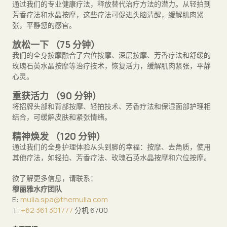
通过我们的专业健康疗法，释放替代治疗方法的潜力。从轻拍到
芳香疗法和水晶按摩，这些疗法可促进头脑清醒，缓解肌肉紧
张，平静您的感官。
放松一下
（75 分钟）
我们的全身按摩融合了穴位按摩、深层按摩、芳香疗法和舒缓的
玫瑰石英水晶按摩等治疗技术，恢复活力，缓解肌肉紧张，平静
心灵。
重获活力
（90 分钟）
将招牌头部和背部按摩、轻拍技术、芳香疗法和保湿面部护理相
结合，可缓解皮肤和紧张情绪。
精神焕发
（120 分钟）
通过我们的全身护理体验从头到脚的幸福：按摩、去角质，使用
其他疗法，如轻拍、芳香疗法、玫瑰石英水晶按摩和穴位按摩。
欲了解更多信息，请联系：
穆丽雅水疗团队
E:
mulia.spa@themulia.com
T:
+62 361 301777
分机 6700