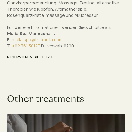
Ganzkörperbehandlung: Massage, Peeling, alternative
Therapien wie Klopfen, Aromatherapie,
Rosenquarzkristallmassage und Akupressur.
Für weitere Informationen wenden Sie sich bitte an:
Mulia Spa Mannschaft
E:
mulia.spa@themulia.com
T:
+62 361 30177
Durchwahl 6700
RESERVIEREN SIE JETZT
O
t
h
e
r
t
r
e
a
t
m
e
n
t
s