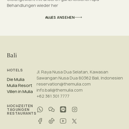
Behandlungen wieder her
ALLES ANSEHEN
Bali
HOTELS
Jl. Raya Nusa Dua Selatan, Kawasan
Sawangan Nusa Dua 80362 Bali, Indonesien
Die Mulia
reservation@themulia.com
Mulia Resort
info.bali@themulia.com
Villen in Mulia
+62 361 301 7777
HOCHZEITEN
TAGUNGEN
RESTAURANTS