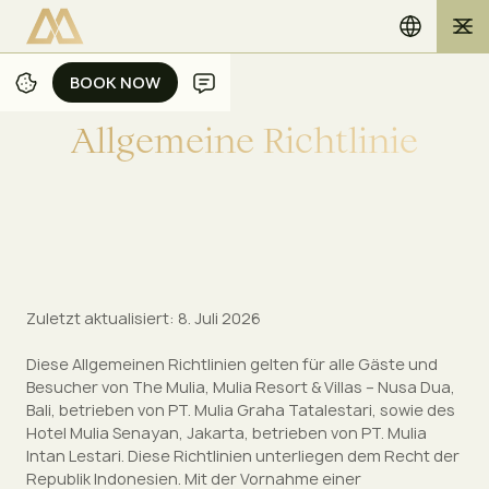
BOOK NOW
BOOK NOW
A
l
l
g
e
m
e
i
n
e
R
i
c
h
t
l
i
n
i
e
Zuletzt aktualisiert: 8. Juli 2026
Diese Allgemeinen Richtlinien gelten für alle Gäste und
Besucher von The Mulia, Mulia Resort & Villas – Nusa Dua,
Bali, betrieben von PT. Mulia Graha Tatalestari, sowie des
Hotel Mulia Senayan, Jakarta, betrieben von PT. Mulia
Intan Lestari. Diese Richtlinien unterliegen dem Recht der
Republik Indonesien. Mit der Vornahme einer