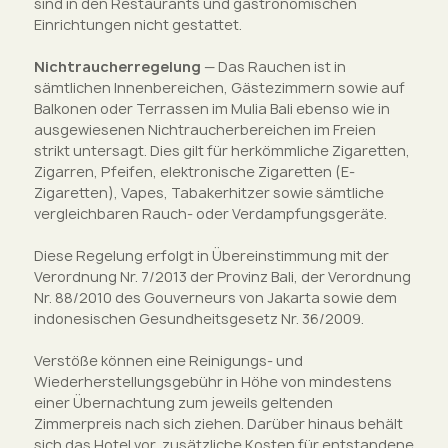
sind in den Restaurants und gastronomischen
Einrichtungen nicht gestattet.
Nichtraucherregelung
— Das Rauchen ist in
sämtlichen Innenbereichen, Gästezimmern sowie auf
Balkonen oder Terrassen im Mulia Bali ebenso wie in
ausgewiesenen Nichtraucherbereichen im Freien
strikt untersagt. Dies gilt für herkömmliche Zigaretten,
Zigarren, Pfeifen, elektronische Zigaretten (E-
Zigaretten), Vapes, Tabakerhitzer sowie sämtliche
vergleichbaren Rauch- oder Verdampfungsgeräte.
Diese Regelung erfolgt in Übereinstimmung mit der
Verordnung Nr. 7/2013 der Provinz Bali, der Verordnung
Nr. 88/2010 des Gouverneurs von Jakarta sowie dem
indonesischen Gesundheitsgesetz Nr. 36/2009.
Verstöße können eine Reinigungs- und
Wiederherstellungsgebühr in Höhe von mindestens
einer Übernachtung zum jeweils geltenden
Zimmerpreis nach sich ziehen. Darüber hinaus behält
sich das Hotel vor, zusätzliche Kosten für entstandene