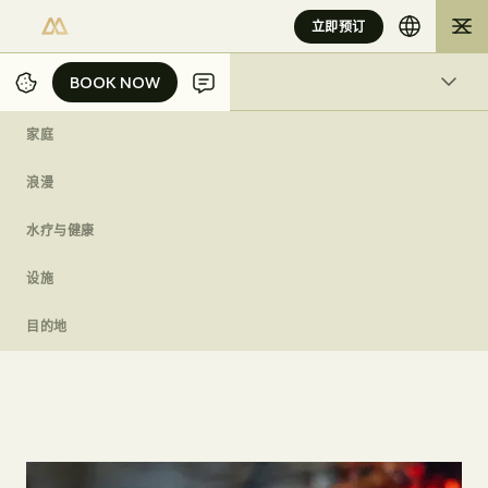
立即预订
BOOK NOW
BOOK NOW
活动
家庭
/
/
/
/
家
BALI HOTELS
EXPERIENCES
DESTINATION
巴厘岛最佳街头美食夜游
浪漫
水疗与健康
NATURE & ADVENTURE
设施
巴
厘
岛
最
佳
街
头
美
食
夜
游
目的地