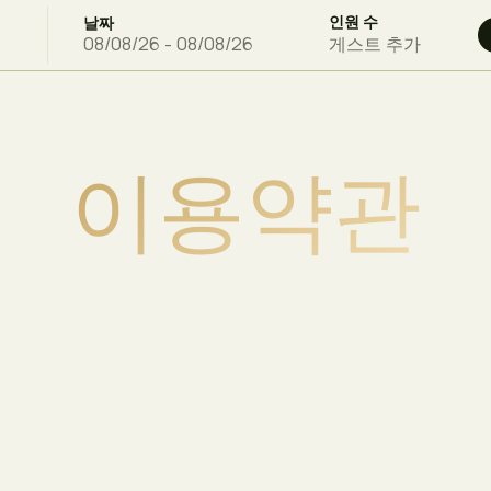
인원 수
날짜
게스트 추가
이
용
약
관