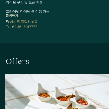
라이브 쿠킹 및 오픈 키친
프라이빗 다이닝 룸 이용 가능
문의하기
E:
여기를 클릭하세요
T:
+62 361 3017777
O
f
f
e
r
s