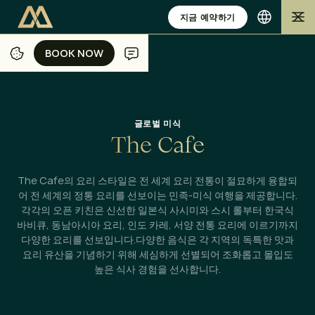
지금 예약하기
BOOK NOW
BOOK NOW
/
/
/
집
발리
식사
THE CAFE
글로벌 미식
T
h
e
C
a
f
e
The Cafe의 요리 스타일은 전 세계 요리 전통이 절묘하게 융합되
어 전 세계의 정통 요리를 선보이는 민족-미식 여행을 제공합니다.
각각의 오픈 키친은 신선한 일본식 사시미와 스시 롤부터 한국식
바비큐, 동남아시아 요리, 인도 카레, 서양 전통 요리에 이르기까지
다양한 요리를 선보입니다.다양한 음식은 각 지역의 독특한 맛과
요리 유산을 기념하기 위해 세심하게 선별되어 조화롭고 몰입도
높은 식사 경험을 선사합니다.