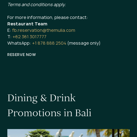
Terms and conditions apply.
For more information, please contact:
Restaurant Team
E:
fb.reservation@themulia.com
T:
+62 361 3017777
WhatsApp:
+1 878 888 2504
(message only)
RESERVE NOW
D
i
n
i
n
g
&
D
r
i
n
k
P
r
o
m
o
t
i
o
n
s
i
n
B
a
l
i