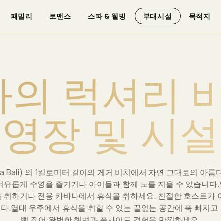
패밀리
로맨스
스파 & 웰빙
부대시설
목적지
s in Bali
아
의
럭
셔
리
시설
목적지
영
장
및
시
설
lia Bali) 의 1킬로미터 길이의 게거 비치에서 자연 그대로의 아
여유롭게 수영을 즐기거나 아이들과 함께 노를 저을 수 있습니다
 취하거나 전용 카바나에서 휴식을 취하세요. 친절한 호스트가 
다.열대 우주에서 휴식을 취할 수 있는 끝없는 공간에 푹 빠지고
뻑 젖어 완벽한 해변과 풀사이드 경험을 만끽하세요.