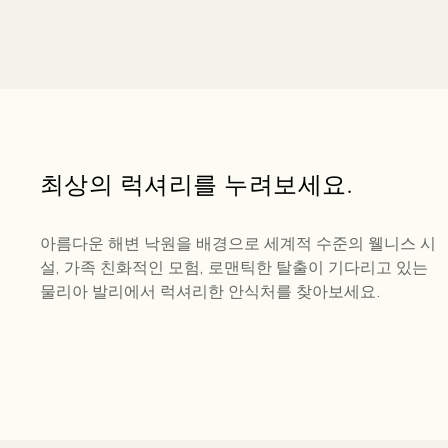
최
상
의
럭
셔
리
를
누
려
보
세
요
.
아름다운 해변 낙원을 배경으로 세계적 수준의 웰니스 시
설, 가족 친화적인 모험, 로맨틱한 탈출이 기다리고 있는
물리아 발리에서 럭셔리한 안식처를 찾아보세요.