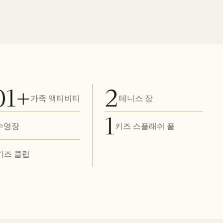
01+
2
가족 액티비티
테니스 장
1
수영장
키즈 스플래쉬 풀
키즈 클럽