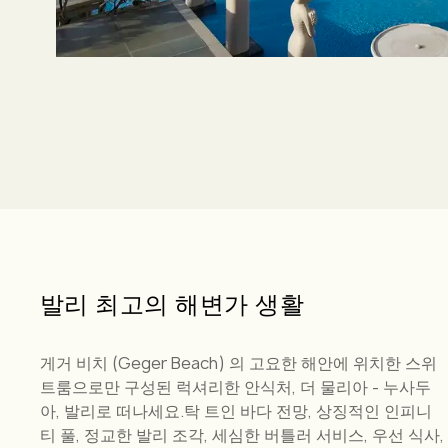
발
리
최
고
의
해
변
가
생
활
게거 비치 (Geger Beach) 의 고요한 해안에 위치한 스위
트룸으로만 구성된 럭셔리한 안식처, 더 물리아 - 누사두
아, 발리로 떠나세요.탁 트인 바다 전망, 상징적인 인피니
티 풀, 정교한 발리 조각, 세심한 버틀러 서비스, 우선 식사,