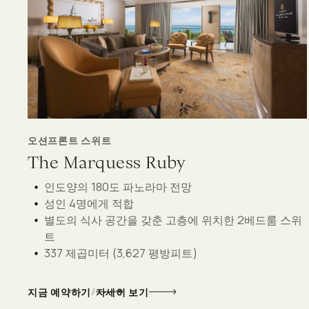
오션프론트 스위트
The Marquess Ruby
인도양의 180도 파노라마 전망
성인 4명에게 적합
별도의 식사 공간을 갖춘 고층에 위치한 2베드룸 스위
트
337 제곱미터 (3,627 평방피트)
/
지금 예약하기
자세히 보기