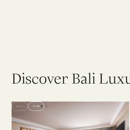
D
i
s
c
o
v
e
r
B
a
l
i
L
u
x