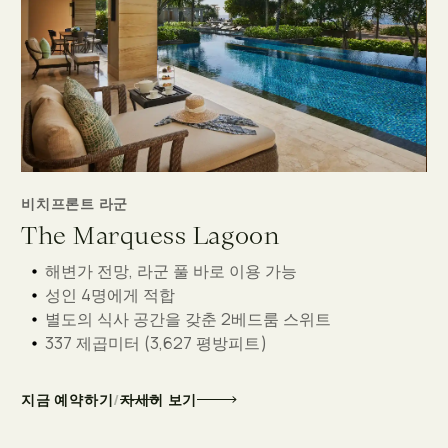
비치프론트 라군
The Marquess Lagoon
해변가 전망, 라군 풀 바로 이용 가능
성인 4명에게 적합
별도의 식사 공간을 갖춘 2베드룸 스위트
337 제곱미터 (3,627 평방피트)
/
지금 예약하기
자세히 보기