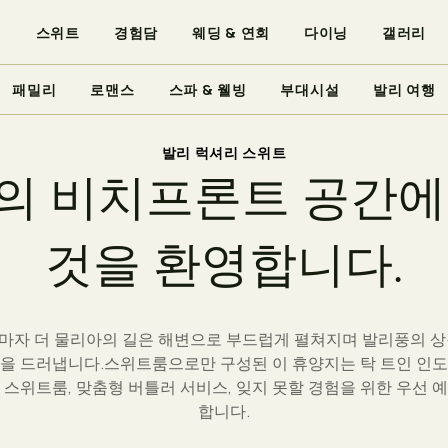
퍼
스위트
경험담
웨딩 & 연회
다이닝
갤러리
패밀리
로맨스
스파 & 웰빙
부대시설
발리 여행
발리 럭셔리 스위트
의
비
치
프
론
트
공
간
에
다이닝
갤러리
것
을
환
영
합
니
다
.
마자 더 물리아의 길은 해변으로 부드럽게 펼쳐지며 발리풍의 상
을 드러냅니다.스위트룸으로만 구성된 이 휴양지는 탁 트인 인
 스위트룸, 맞춤형 버틀러 서비스, 잊지 못할 경험을 위한 우선 
합니다.