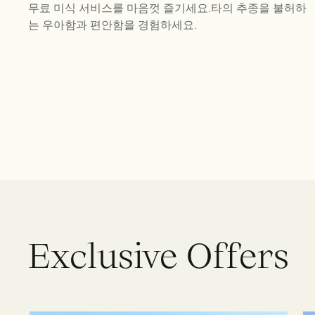
무료 미식 서비스를 마음껏 즐기세요.타의 추종을 불허하
는 우아함과 편안함을 경험하세요.
E
x
c
l
u
s
i
v
e
O
f
f
e
r
s