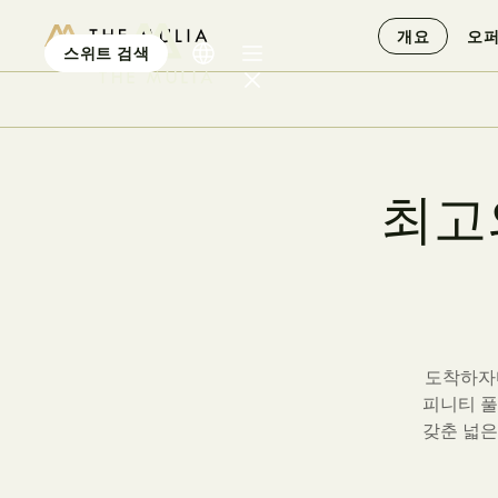
개요
오
스위트 검색
더 물리아
최
고
개요
오퍼
스위트
경험담
웨딩 & 연회
도착하자
피니티 풀
갖춘 넓은