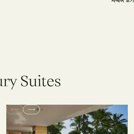
자세히 보
u
r
y
S
u
i
t
e
s