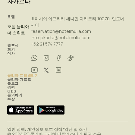
자카르타
호텔
Jl.아시아 아프리카 세나얀 자카르타 10270, 인도네
시아
호텔 물리아
reservation@hotelmulia.com
더 스위트
info.jakarta@hotelmulia.com
+62 21 574 7777
결혼식
회의
식사
물리아 프리빌리지
물리아 기프트
블로그
경력
GDS
문의하기
수상
일반 정책
/
개인정보 보호 정책
/
약관 및 조건
© 2024 PT.물리아 그라하 타탈레스타리.판권 소유