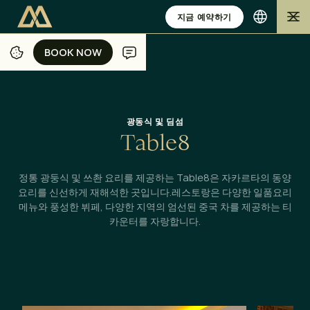
지금 예약하기
BOOK NOW
BOOK NOW
/
/
/
홈
자카르타
다이닝
TABLE8
광동식 및 딤섬
T
a
b
l
e
8
정통 광둥식 및 쓰촨 요리를 제공하는 Table8은 자카르타의 동양
요리를 신선하게 재해석한 곳입니다.레스토랑은 다양한 일품요리
메뉴와 풍성한 뷔페, 다양한 지역의 엄선된 중국 차를 제공하는 티
카운터를 자랑합니다.