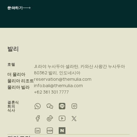
문의하기
발리
호텔
Jl.라야 누사두아 셀라탄, 카와산 사왕간 누사두아
80362 발리, 인도네시아
더 물리아
reservation@themulia.com
물리아 리조트
info.bali@themulia.com
물리아 빌라
+62 361 301 7777
결혼식
회의
식사