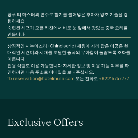
쿵푸 티 마스터의 연주로 활기를 불어넣은 후아차 양조 기술을 경
험하세요
숙련된 셰프가 오픈 키친에서 바로 눈 앞에서 맛있는 중국 요리를
만듭니다.
상징적인 시누아즈리 (Chinoiserie) 세팅에 자리 잡은 이곳은 현
대적인 세련미와 시대를 초월한 중국의 우아함이 놀랍도록 조화를
이룹니다.
전용 식당도 이용 가능합니다.자세한 정보 및 이용 가능 여부를 확
인하려면 다음 주소로 이메일을 보내주십시오.
fb.reservation@hotelmulia.com
또는 전화로
+62215747777
E
x
c
l
u
s
i
v
e
O
f
f
e
r
s