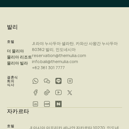
발리
호텔
Jl.라야 누사두아 셀라탄, 카와산 사왕간 누사두아
80362 발리, 인도네시아
더 물리아
reservation@themulia.com
물리아 리조트
info.bali@themulia.com
물리아 빌라
+62 361 301 7777
결혼식
회의
식사
자카르타
호텔
Jl.아시아 아프리카 세나얀 자카르타 10270, 인도네