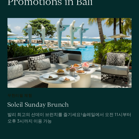
P
r
o
m
o
t
i
o
n
s
i
n
B
a
l
i
무한리필 체험
Soleil Sunday Brunch
발리 최고의 선데이 브런치를 즐기세요!솔레일에서 오전 11시부터
오후 3시까지 이용 가능