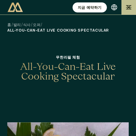
지금 예약하기
/
/
/
/
홈
발리
식사
오퍼
ALL-YOU-CAN-EAT LIVE COOKING SPECTACULAR
무한리필 체험
A
l
l
-
Y
o
u
-
C
a
n
-
E
a
t
L
i
v
e
C
o
o
k
i
n
g
S
p
e
c
t
a
c
u
l
a
r