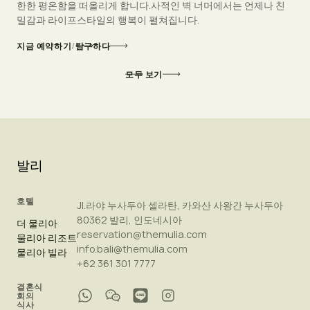
한한 평온함을 떠올리게 합니다.사적인 벽 너머에서는 언제나 친
밀감과 라이프스타일의 행복이 펼쳐집니다.
지금 예약하기
/
탐구하다
모두 보기
발리
호텔
Jl.라야 누사두아 셀라탄, 카와산 사왕간 누사두아
80362 발리, 인도네시아
더 물리아
reservation@themulia.com
물리아 리조트
info.bali@themulia.com
물리아 빌라
+62 361 301 7777
결혼식
회의
식사