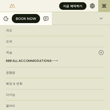
지금 예약하기
BOOK NOW
BOOK NOW
개요
개요
/
/
/
집
물리아 리조트
객실
PREMIER SUITE
오퍼
객실
오션뷰 스위트
P
r
e
m
i
e
r
S
u
i
t
e
SEE ALL ACCOMMODATIONS
경험담
프리미어 스위트에서 진정한 호화로움을 만끽하세요. 탁 트인 실
내 생활 공간과 특권 서비스로 거부할 수 없는 발리 스위트의 모든
웨딩 & 연회
것이 완성됩니다.친밀감의 행복은 언제나 존재합니다.
다이닝
갤러리