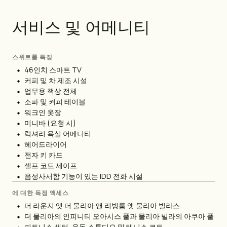
서
비
스
및
어
메
니
티
스위트룸 특징
46인치 스마트 TV
커피 및 차 제조 시설
업무용 책상 전체
소파 및 커피 테이블
워크인 옷장
미니바 (요청 시)
럭셔리 욕실 어메니티
헤어드라이어
전자 키 카드
셀프 코드 세이프
음성사서함 기능이 있는 IDD 전화 시설
에 대한 독점 액세스
더 라운지 앳 더 물리아 앤 리빙룸 앳 물리아 빌라스
더 물리아의 인피니티 오아시스 풀과 물리아 빌라의 아쿠아 풀
피트니스 센터, 운동 스튜디오 및 테니스 코트