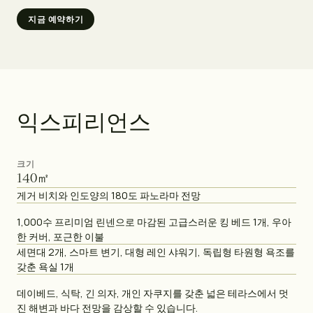
지금 예약하기
익
스
피
리
언
스
크기
140
㎡
게거 비치와 인도양의 180도 파노라마 전망
1,000수 프리미엄 린넨으로 마감된 고급스러운 킹 베드 1개, 우아
한 커버, 포근한 이불
세면대 2개, 스마트 변기, 대형 레인 샤워기, 독립형 타원형 욕조를
갖춘 욕실 1개
데이베드, 식탁, 긴 의자, 개인 자쿠지를 갖춘 넓은 테라스에서 멋
진 해변과 바다 전망을 감상할 수 있습니다.