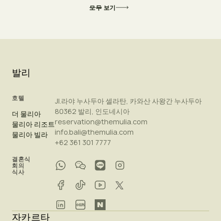
모두 보기
발리
호텔
Jl.라야 누사두아 셀라탄, 카와산 사왕간 누사두아
80362 발리, 인도네시아
더 물리아
reservation@themulia.com
물리아 리조트
info.bali@themulia.com
물리아 빌라
+62 361 301 7777
결혼식
회의
식사
자카르타