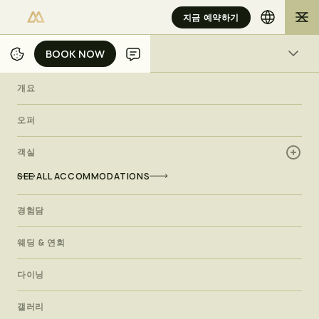
지금 예약하기
BOOK NOW
BOOK NOW
개요
개요
/
/
/
집
물리아 리조트
객실
ROYAL SUITE
오퍼
객실
패밀리 스위트
R
o
y
a
l
S
u
i
t
e
SEE ALL ACCOMMODATIONS
경험담
발리의 넓은 1베드룸 스위트의 호화로운 환경을 만끽하세요.수영
장, 바다 또는 안뜰의 편안한 전망을 즐기고 세련된 대리석 욕실,
웨딩 & 연회
대형 옷장, 46인치 스마트 TV로 우아함 속에서 편안함을 느껴보
세요.
다이닝
갤러리