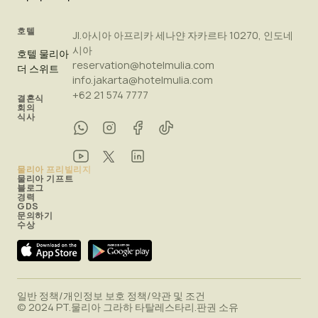
호텔
Jl.아시아 아프리카 세나얀 자카르타 10270, 인도네
시아
호텔 물리아
reservation@hotelmulia.com
더 스위트
info.jakarta@hotelmulia.com
+62 21 574 7777
결혼식
회의
식사
물리아 프리빌리지
물리아 기프트
블로그
경력
GDS
문의하기
수상
일반 정책
/
개인정보 보호 정책
/
약관 및 조건
© 2024 PT.물리아 그라하 타탈레스타리.판권 소유