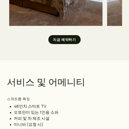
지금 예약하기
서
비
스
및
어
메
니
티
스위트룸 특징
46인치 스마트 TV
오토만이 있는 1인용 소파
커피 및 차 제조 시설
미니바 (요청 시)