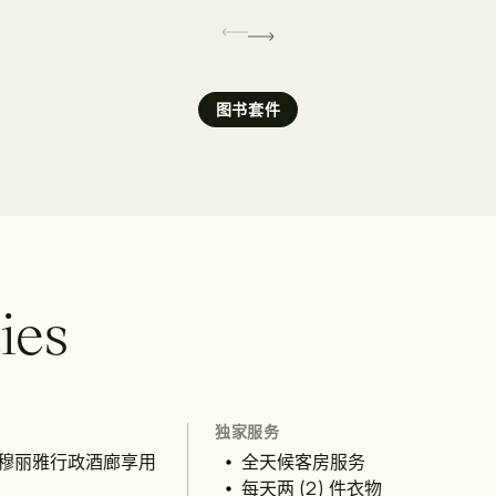
图书套件
t
i
e
s
独家服务
穆丽雅行政酒廊享用
全天候客房服务
每天两 (2) 件衣物