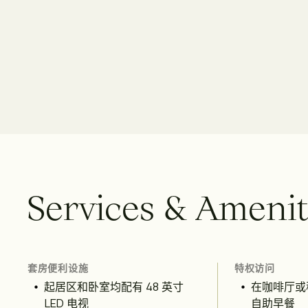
S
e
r
v
i
c
e
s
&
A
m
e
n
i
套房便利设施
特权访问
起居区和卧室均配有 48 英寸
在咖啡厅或
LED 电视
自助早餐