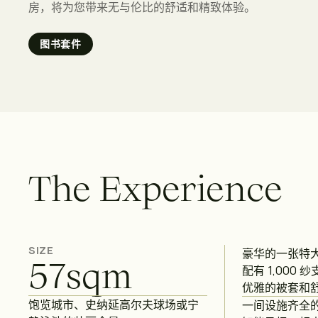
房，将为您带来无与伦比的舒适和精致体验。
图书套件
T
h
e
E
x
p
e
r
i
e
n
c
e
SIZE
豪华的一张特
57
sqm
配有 1,000
优雅的被套和
饱览城市、史纳延高尔夫球场或宁
一间设施齐全