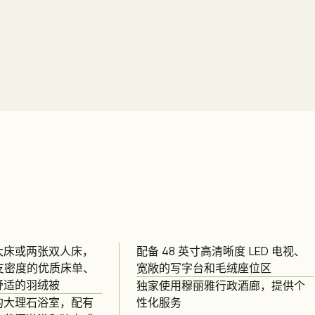
大床或两张双人床，
配备 48 英寸高清晰度 LED 电视、
 纱支密度的优质床单、
宽敞的写字台和毛绒座位区
舒适的羽绒被
独家使用穆丽雅行政酒廊，提供个
的大理石浴室，配有
性化服务