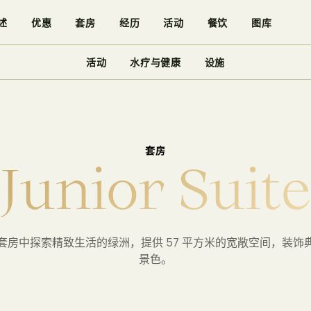
述
优惠
套房
经历
活动
餐饮
图库
活动
水疗与健康
设施
/
NS
JUNIOR SUITE
套房
J
u
n
i
o
r
S
u
i
t
套房中探索精致生活的绿洲，提供 57 平方米的宽敞空间，装饰
景色。