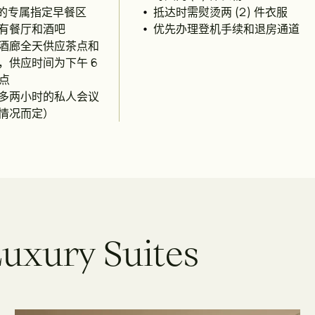
fe 的专属指定早餐区
抵达时需熨烫两 (2) 件衣服
有餐厅和酒吧
优先办理登机手续和退房通道
酒廊全天供应茶点和
，供应时间为下午 6
 点
多两小时的私人会议
情况而定）
L
u
x
u
r
y
S
u
i
t
e
s