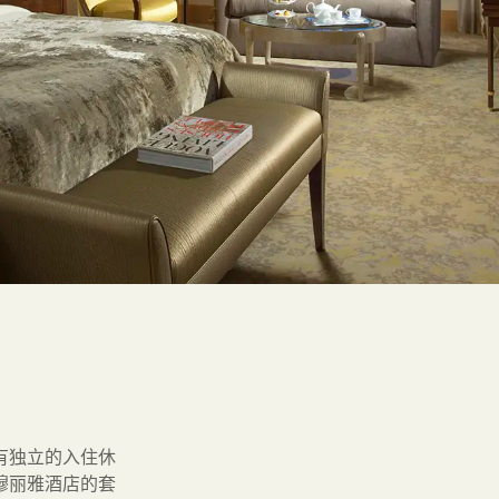
有独立的入住休
穆丽雅酒店的套