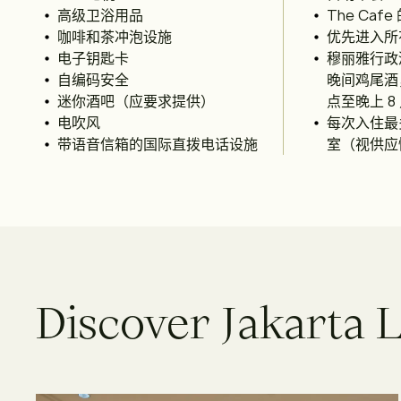
高级卫浴用品
The Ca
咖啡和茶冲泡设施
优先进入所
电子钥匙卡
穆丽雅行政
自编码安全
晚间鸡尾酒
迷你酒吧（应要求提供）
点至晚上 8
电吹风
每次入住最
带语音信箱的国际直拨电话设施
室（视供应
D
i
s
c
o
v
e
r
J
a
k
a
r
t
a