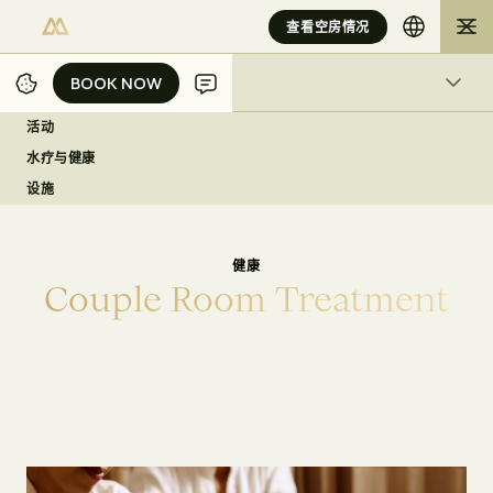
查看空房情况
BOOK NOW
BOOK NOW
水疗与健康
活动
/
/
/
/
家
JAKARTA
EXPERIENCES
SPA & WELLBEING
水疗与健康
COUPLE ROOM TREATMENT
设施
健康
C
o
u
p
l
e
R
o
o
m
T
r
e
a
t
m
e
n
t