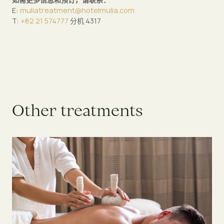
E:
muliatreatment@hotelmulia.com
T:
+62 21 574777
分机 4317
O
t
h
e
r
t
r
e
a
t
m
e
n
t
s