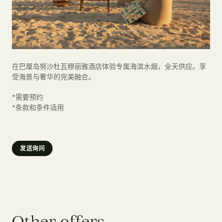
在巴厘岛努沙杜瓦穆丽雅酒店体验专属海滨水烟，全天供应。享
受海景与奢华的完美融合。
*需要预约
*条款和条件适用
发送询问
O
t
h
e
r
o
f
f
e
r
s