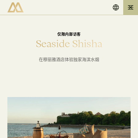
仅限内部访客
S
e
a
s
i
d
e
S
h
i
s
h
a
在穆丽雅酒店体验独家海滨水烟