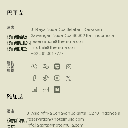
巴厘岛
酒店
Jl. Raya Nusa Dua Selatan, Kawasan
Sawangan Nusa Dua 80362 Bali, Indonesia
穆丽雅酒店
reservation@themulia.com
穆丽雅度假村
info.bali@themulia.com
穆丽雅别墅
+62 361 301 7777
婚礼
会议
用餐
雅加达
酒店
Jl. Asia Afrika Senayan Jakarta 10270, Indonesia
reservation@hotelmulia.com
穆丽雅酒店
info.jakarta@hotelmulia.com
套房