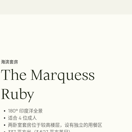
海滨套房
T
h
e
M
a
r
q
u
e
s
s
R
u
b
y
180° 印度洋全景
适合 4 位成人
两卧室套房位于较高楼层，设有独立的用餐区
337 平方米（3,627 平方英尺）