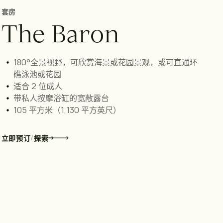
套房
T
h
e
B
a
r
o
n
180°全景视野，可欣赏海景或花园景观，或可直通环
礁泳池或花园
适合 2 位成人
带私人按摩浴缸的宽敞露台
105 平方米（1,130 平方英尺）
/
立即预订
探索