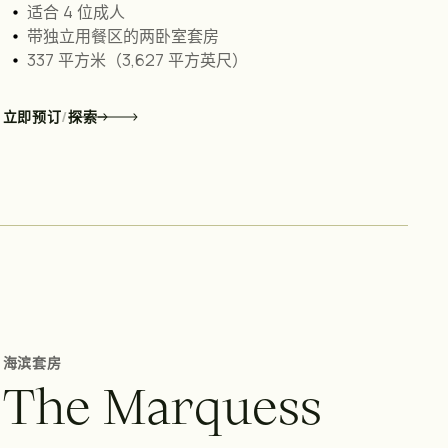
适合 4 位成人
带独立用餐区的两卧室套房
337 平方米（3,627 平方英尺）
/
立即预订
探索
海滨套房
T
h
e
M
a
r
q
u
e
s
s