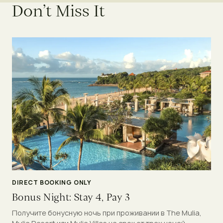
D
o
n
’
t
M
i
s
s
I
t
DIRECT BOOKING ONLY
Bonus Night: Stay 4, Pay 3
Получите бонусную ночь при проживании в The Mulia,