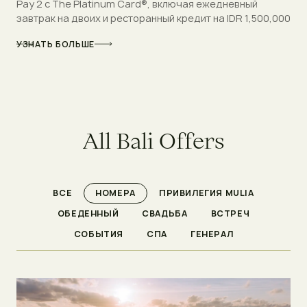
Pay 2 с The Platinum Card®, включая ежедневный
завтрак на двоих и ресторанный кредит на IDR 1,500,000
УЗНАТЬ БОЛЬШЕ
A
l
l
B
a
l
i
O
f
f
e
r
s
ВСЕ
НОМЕРА
ПРИВИЛЕГИЯ MULIA
ОБЕДЕННЫЙ
СВАДЬБА
ВСТРЕЧ
СОБЫТИЯ
СПА
ГЕНЕРАЛ