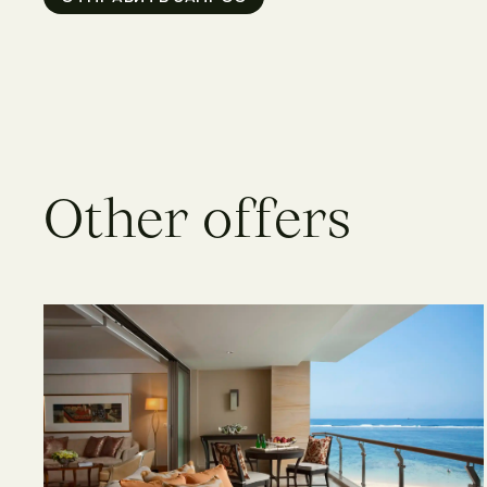
O
t
h
e
r
o
f
f
e
r
s