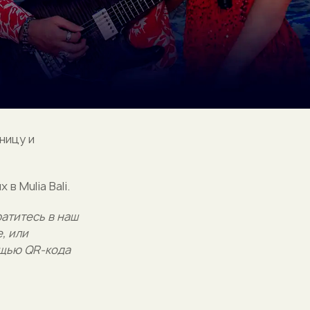
ницу и
 Mulia Bali.
атитесь в наш
, или
щью QR-кода