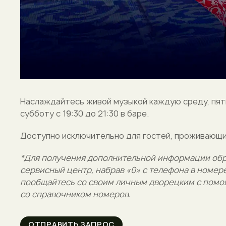
Наслаждайтесь живой музыкой каждую среду, пят
субботу с 19:30 до 21:30 в баре.
Доступно исключительно для гостей, проживающих в
*Для получения дополнительной информации обр
сервисный центр, набрав «0» с телефона в номере
пообщайтесь со своим личным дворецким с помо
со справочником номеров.
ОТПРАВИТЬ ЗАПРОС