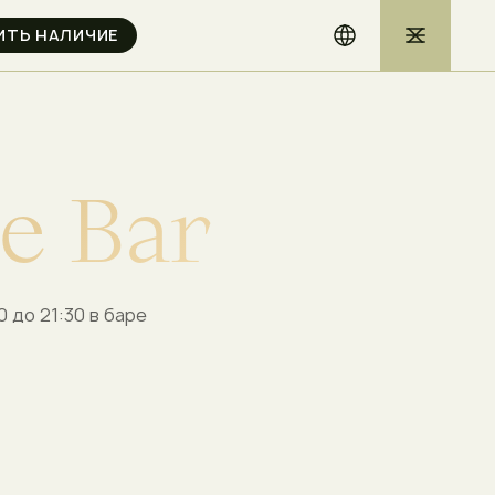
e
B
a
r
 до 21:30 в баре