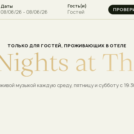
Гость(и)
Даты
Гостей
ТОЛЬКО ДЛЯ ГОСТЕЙ, ПРОЖИВАЮЩИХ В ОТЕЛЕ
N
i
g
h
t
s
a
t
T
h
ивой музыкой каждую среду, пятницу и субботу с 19:30