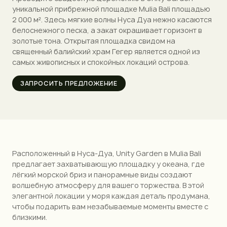
уникальной прибрежной площадке Mulia Bali площадью
2 000 м². Здесь мягкие волны Нуса Дуа нежно касаются
белоснежного песка, а закат окрашивает горизонт в
золотые тона. Открытая площадка свидом на
священный балийский храм Гегер является одной из
самых живописных и спокойных локаций острова.
ЗАПРОСИТЬ ПРЕДЛОЖЕНИЕ
Расположенный в Нуса-Дуа, Unity Garden в Mulia Bali
предлагает захватывающую площадку у океана, где
лёгкий морской бриз и панорамные виды создают
волшебную атмосферу для вашего торжества. В этой
элегантной локации у моря каждая деталь продумана,
чтобы подарить вам незабываемые моменты вместе с
близкими.