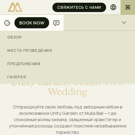
СВЯЖИТЕСЬ С НАМИ
BOOK NOW
BOOK NOW
ОБЗОР
ОБЗОР
/
/
/
ДОМОЙ
БАЛИ
СВАДЬБЫ
UNITY GARDEN OCEAN VIEW WEDDING
МЕСТА ПРОВЕДЕНИЯ
ПРЕДЛОЖЕНИЯ
ДО 500 ГОСТЕЙ
ГАЛЕРЕЯ
U
n
i
t
y
G
a
r
d
e
n
O
c
e
a
n
V
i
e
w
W
e
d
d
i
n
g
Отпразднуйте свою любовь под звёздным небом в
эксклюзивном Unity Garden от Mulia Bali — где
спокойные волны океана, священный храм Гегер и
утончённая роскошь создают поистине незабываемое
торжество.