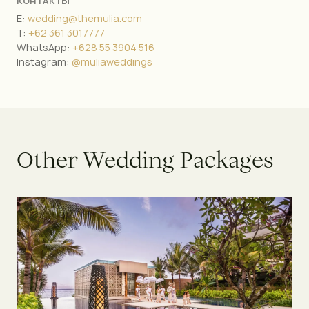
КОНТАКТЫ
E:
wedding@themulia.com
T:
+62 361 3017777
WhatsApp:
+628 55 3904 516
Instagram:
@muliaweddings
O
t
h
e
r
W
e
d
d
i
n
g
P
a
c
k
a
g
e
s