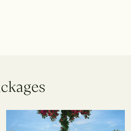
a
c
k
a
g
e
s