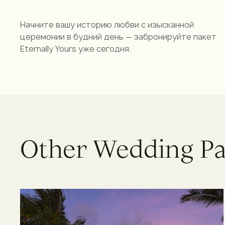
Начните вашу историю любви с изысканной
церемонии в будний день — забронируйте пакет
Eternally Yours уже сегодня.
O
t
h
e
r
W
e
d
d
i
n
g
P