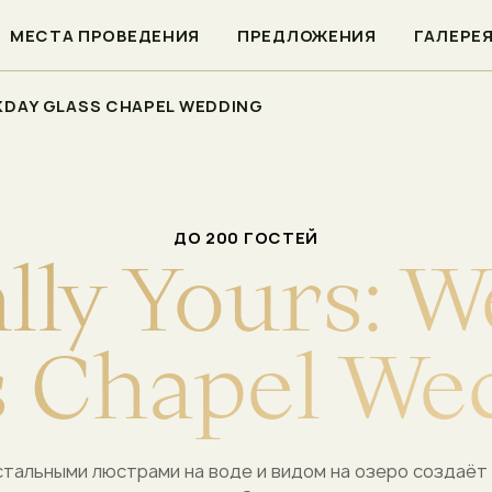
МЕСТА ПРОВЕДЕНИЯ
ПРЕДЛОЖЕНИЯ
ГАЛЕРЕ
KDAY GLASS CHAPEL WEDDING
ДО 200 ГОСТЕЙ
a
l
l
y
Y
o
u
r
s
:
W
s
C
h
a
p
e
l
W
e
стальными люстрами на воде и видом на озеро создаёт