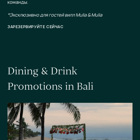
команды.
*Эксклюзивно для гостей вилл Mulia & Mulia
ЗАРЕЗЕРВИРУЙТЕ СЕЙЧАС
D
i
n
i
n
g
&
D
r
i
n
k
P
r
o
m
o
t
i
o
n
s
i
n
B
a
l
i