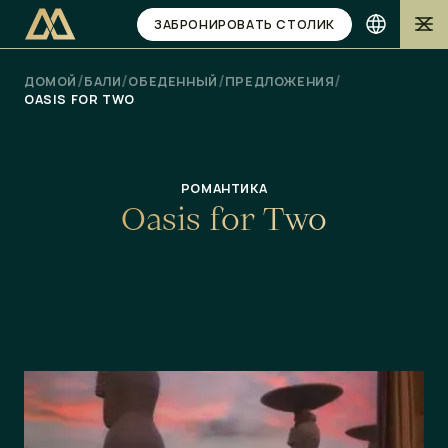
ЗАБРОНИРОВАТЬ СТОЛИК
/
/
/
/
ДОМОЙ
БАЛИ
ОБЕДЕННЫЙ
ПРЕДЛОЖЕНИЯ
OASIS FOR TWO
РОМАНТИКА
O
a
s
i
s
f
o
r
T
w
o