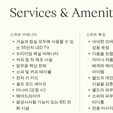
S
e
r
v
i
c
e
s
&
A
m
e
n
i
스위트 어메니티
스위트 특징
거실과 침실 모두에 사용할 수 있
넉넉한 오버
는 55인치 LED TV
성용 옷장
프리미엄 욕실 어메니티
다음을 포함
커피 및 차 제조 시설
자이너 작품
업무용 책상 전체
베개와 제이
소파 및 커피 테이블
아이템
전자 키 카드
별도의 개인
셀프 코드 세이프
시설을 갖춘
미니바 (요청 시)
별도의 파우
헤어드라이어
소파와 파우
음성사서함 기능이 있는 IDD 전
터디룸
화 시설
전용 마사