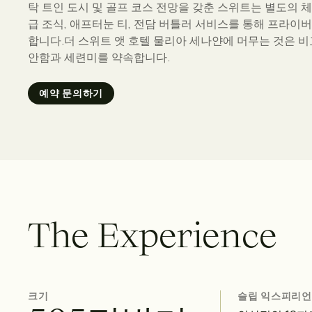
탁 트인 도시 및 골프 코스 전망을 갖춘 스위트는 별도의 체
급 조식, 애프터눈 티, 전담 버틀러 서비스를 통해 프라
합니다.더 스위트 앳 호텔 물리아 세나얀에 머무는 것은 비
안함과 세련미를 약속합니다.
예약 문의하기
T
h
e
E
x
p
e
r
i
e
n
c
e
크기
슬립 익스피리