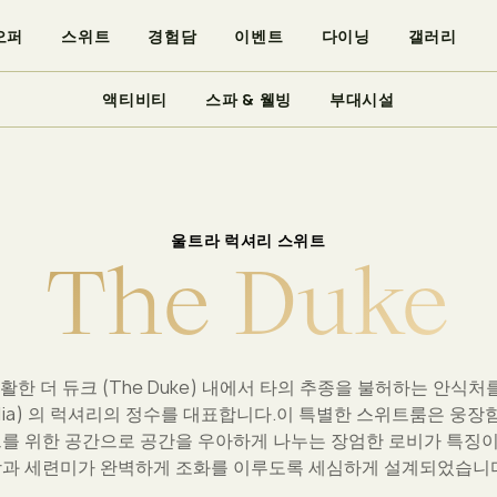
오퍼
스위트
경험담
이벤트
다이닝
갤러리
액티비티
스파 & 웰빙
부대시설
울트라 럭셔리 스위트
T
h
e
D
u
k
e
활한 더 듀크 (The Duke) 내에서 타의 추종을 불허하는 안식처
 Mulia) 의 럭셔리의 정수를 대표합니다.이 특별한 스위트룸은 웅장
를 위한 공간으로 공간을 우아하게 나누는 장엄한 로비가 특징이며
과 세련미가 완벽하게 조화를 이루도록 세심하게 설계되었습니