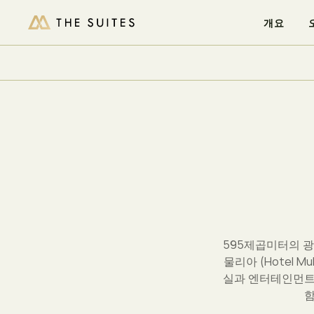
이용 가능 여부 확인
개요
/
/
/
홈
더 스위트 앳 호텔 물리아
스위트
THE DUKE
595제곱미터의 광
물리아 (Hotel
실과 엔터테인먼트
함