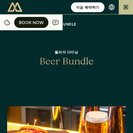
지금 예약하기
BOOK NOW
BOOK NOW
/
/
/
/
홈
자카르타
식사
오퍼
BEER BUNDLE
물리아 다이닝
B
e
e
r
B
u
n
d
l
e