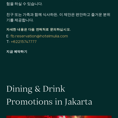
험을 하실 수 있습니다.
친구 또는 가족과 함께 식사하든, 이 제안은 편안하고 즐거운 분위
기를 제공합니다.
자세한 내용은 다음 연락처로 문의하십시오.
E:
fb.reservation@hotelmulia.com
T:
+62215747777
지금 예약하기
D
i
n
i
n
g
&
D
r
i
n
k
P
r
o
m
o
t
i
o
n
s
i
n
J
a
k
a
r
t
a