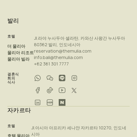
발리
호텔
Jl.라야 누사두아 셀라탄, 카와산 사왕간 누사두아
80362 발리, 인도네시아
더 물리아
reservation@themulia.com
물리아 리조트
info.bali@themulia.com
물리아 빌라
+62 361 301 7777
결혼식
회의
식사
자카르타
호텔
Jl.아시아 아프리카 세나얀 자카르타 10270, 인도네
시아
호텔 물리아