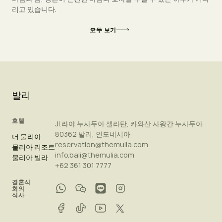
리고 있습니다.
모두 보기
발리
호텔
Jl.라야 누사두아 셀라탄, 카와산 사왕간 누사두아
80362 발리, 인도네시아
더 물리아
reservation@themulia.com
물리아 리조트
info.bali@themulia.com
물리아 빌라
+62 361 301 7777
결혼식
회의
식사