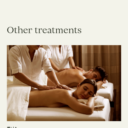
O
t
h
e
r
t
r
e
a
t
m
e
n
t
s