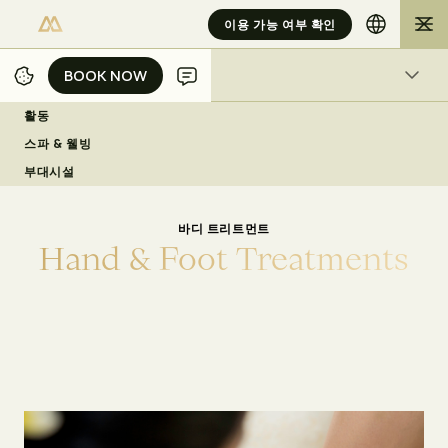
이용 가능 여부 확인
BOOK NOW
BOOK NOW
스파 & 웰빙
활동
/
/
/
/
홈
자카르타
경험담
스파 & 웰빙
HAND & FOOT TREATMENTS
스파 & 웰빙
부대시설
바디 트리트먼트
H
a
n
d
&
F
o
o
t
T
r
e
a
t
m
e
n
t
s