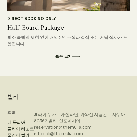
DIRECT BOOKING ONLY
Half-Board Package
최소 숙박일 제한 없이 매일 2인 조식과 점심 또는 저녁 식사가 포
함됩니다.
모두 보기
발리
호텔
Jl.라야 누사두아 셀라탄, 카와산 사왕간 누사두아
80362 발리, 인도네시아
더 물리아
reservation@themulia.com
물리아 리조트
info.bali@themulia.com
물리아 빌라