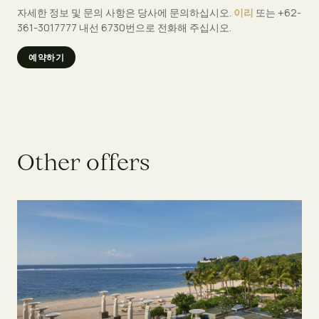
자세한 정보 및 문의 사항은 당사에 문의하십시오.
이리
또는 +62-
361-3017777 내선 6730번으로 전화해 주십시오.
예약하기
O
t
h
e
r
o
f
f
e
r
s