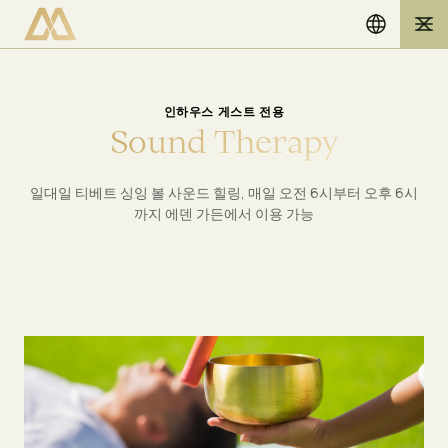
인하우스 게스트 전용
S
o
u
n
d
T
h
e
r
a
p
y
일대일 티베트 싱잉 볼 사운드 힐링, 매일 오전 6시부터 오후 6시
까지 에덴 가든에서 이용 가능