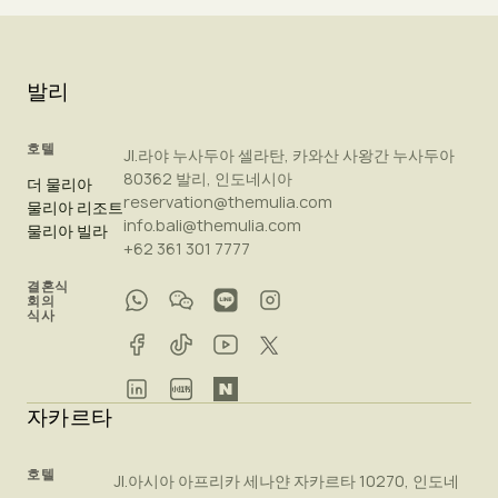
발리
호텔
Jl.라야 누사두아 셀라탄, 카와산 사왕간 누사두아
80362 발리, 인도네시아
더 물리아
reservation@themulia.com
물리아 리조트
info.bali@themulia.com
물리아 빌라
+62 361 301 7777
결혼식
회의
식사
자카르타
호텔
Jl.아시아 아프리카 세나얀 자카르타 10270, 인도네