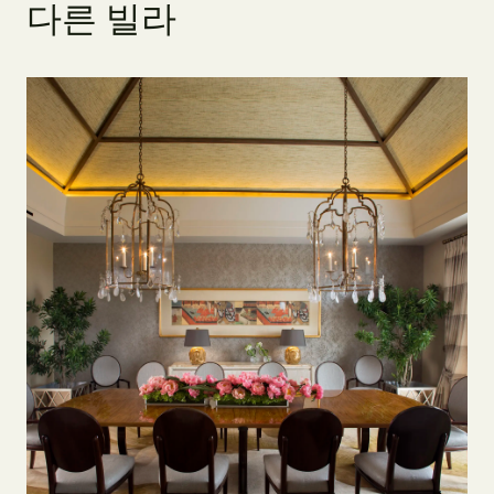
다
른
빌
라