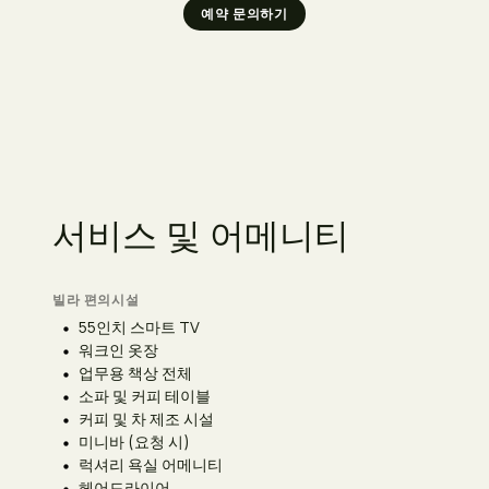
예약 문의하기
서
비
스
및
어
메
니
티
빌라 편의시설
55인치 스마트 TV
워크인 옷장
업무용 책상 전체
소파 및 커피 테이블
커피 및 차 제조 시설
미니바 (요청 시)
럭셔리 욕실 어메니티
헤어드라이어