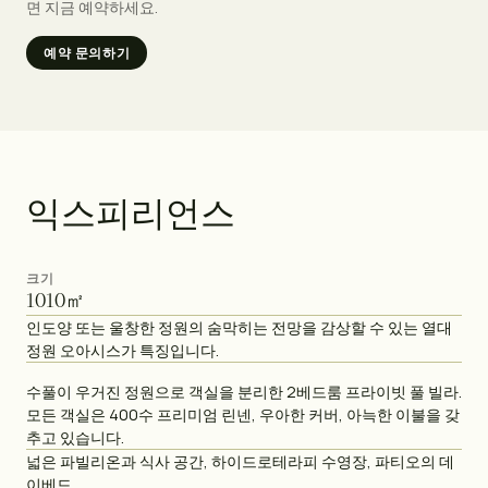
면 지금 예약하세요.
예약 문의하기
익
스
피
리
언
스
크기
1010
㎡
인도양 또는 울창한 정원의 숨막히는 전망을 감상할 수 있는 열대
정원 오아시스가 특징입니다.
수풀이 우거진 정원으로 객실을 분리한 2베드룸 프라이빗 풀 빌라.
모든 객실은 400수 프리미엄 린넨, 우아한 커버, 아늑한 이불을 갖
추고 있습니다.
넓은 파빌리온과 식사 공간, 하이드로테라피 수영장, 파티오의 데
이베드