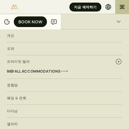
지금 예약하기
BOOK NOW
BOOK NOW
개요
개요
/
/
/
홈
물리아 빌라
프라이빗 빌라
MARQUESS VILLA
오퍼
프라이빗 빌라
럭셔리 빌라
M
a
r
q
u
e
s
s
V
i
l
l
a
SEE ALL ACCOMMODATIONS
경험담
찬란한 광채를 비롯한 세속적 혜택을 누려보세요.발리의 이 럭셔
리 빌라에서 정교하고 웅장하게 반짝이는 넓은 거실, 침실 및 야외
웨딩 & 연회
주거 공간에 푹 빠져보세요.눈부신 아름다움과 호화로운 분위기,
개인 버틀러 서비스가 조화를 이룬 이 다채로운 보석을 감상해 보
다이닝
세요.
갤러리