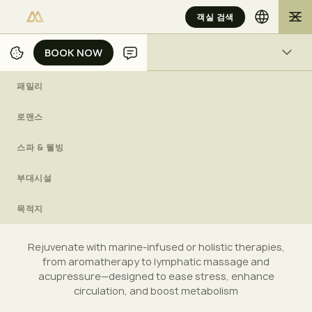
객실 검색
BOOK NOW
BOOK NOW
스파 & 웰빙
패밀리
/
/
/
/
홈
발리
경험담
스파 & 웰빙
REVITALIZING WELLNESS TREATMENTS
로맨스
스파 & 웰빙
WELLNESS
부대시설
R
e
v
i
t
a
l
i
z
i
n
g
W
e
l
l
n
e
s
s
T
r
e
a
t
m
e
n
t
s
목적지
Rejuvenate with marine-infused or holistic therapies,
from aromatherapy to lymphatic massage and
acupressure—designed to ease stress, enhance
circulation, and boost metabolism