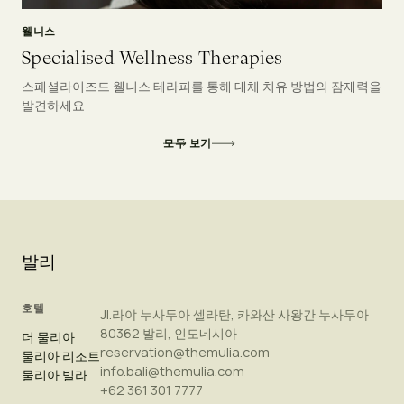
웰니스
Specialised Wellness Therapies
스페셜라이즈드 웰니스 테라피를 통해 대체 치유 방법의 잠재력을
발견하세요
모두 보기
발리
호텔
Jl.라야 누사두아 셀라탄, 카와산 사왕간 누사두아
80362 발리, 인도네시아
더 물리아
reservation@themulia.com
물리아 리조트
info.bali@themulia.com
물리아 빌라
+62 361 301 7777