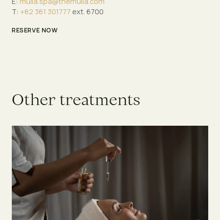
E:
mulia.spa@themulia.com
T:
+62 361 301777
ext. 6700
RESERVE NOW
O
t
h
e
r
t
r
e
a
t
m
e
n
t
s