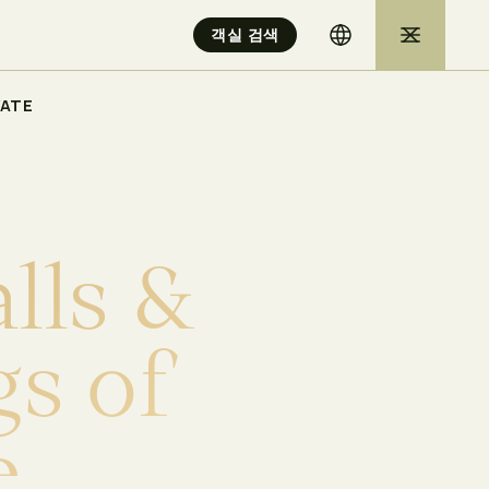
객실 검색
VATE
a
l
l
s
&
g
s
o
f
e