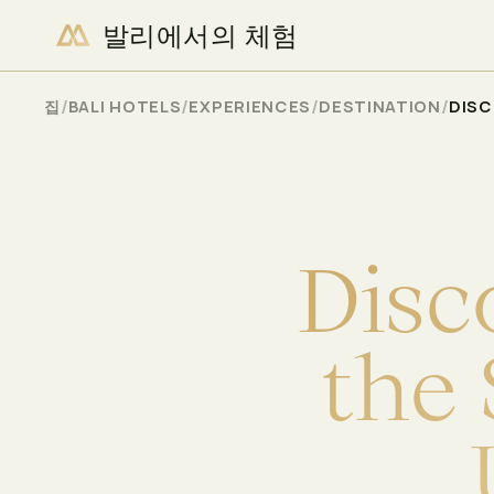
발리에서의 체험
이용 가능 여부 확인
/
/
/
/
집
BALI HOTELS
EXPERIENCES
DESTINATION
DISC
D
i
s
c
t
h
e