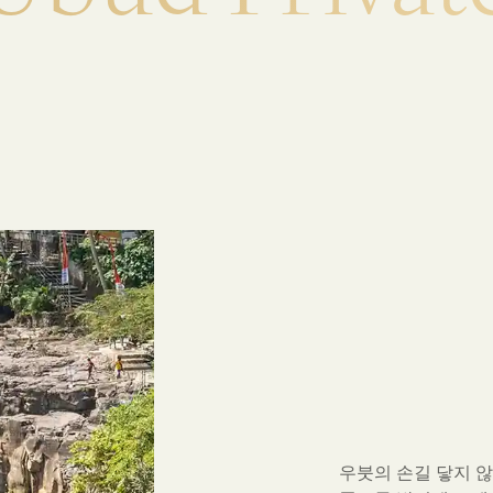
우붓의 손길 닿지 