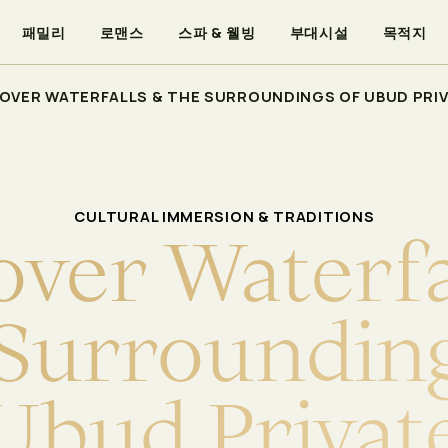
패밀리
로맨스
스파 & 웰빙
부대시설
목적지
OVER WATERFALLS & THE SURROUNDINGS OF UBUD PRI
CULTURAL IMMERSION & TRADITIONS
o
v
e
r
W
a
t
e
r
f
S
u
r
r
o
u
n
d
i
n
U
b
u
d
P
r
i
v
a
t