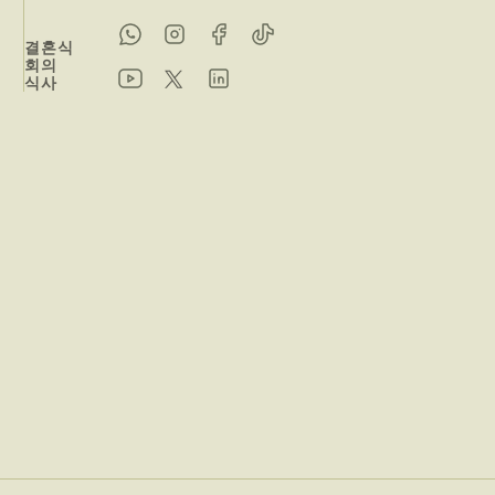
결혼식
회의
식사