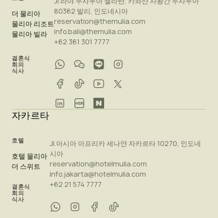
Jl.라야 누사두아 셀라탄, 카와산 사왕간 누사두아
80362 발리, 인도네시아
더 물리아
reservation@themulia.com
물리아 리조트
info.bali@themulia.com
물리아 빌라
+62 361 301 7777
결혼식
회의
식사
자카르타
호텔
Jl.아시아 아프리카 세나얀 자카르타 10270, 인도네
시아
호텔 물리아
reservation@hotelmulia.com
더 스위트
info.jakarta@hotelmulia.com
+62 21 574 7777
결혼식
회의
식사