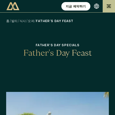
지금 예약하기
/
/
/
/
홈
발리
식사
오퍼
FATHER'S DAY FEAST
FATHER'S DAY SPECIALS
F
a
t
h
e
r
'
s
D
a
y
F
e
a
s
t