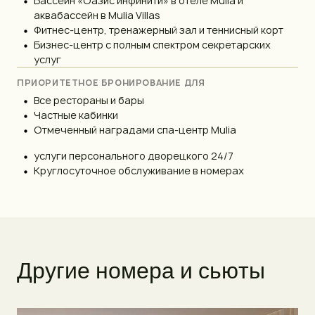
Бассейн «Оазис инфинити» в отеле Mulia и
аквабассейн в Mulia Villas
Фитнес-центр, тренажерный зал и теннисный корт
Бизнес-центр с полным спектром секретарских
услуг
ПРИОРИТЕТНОЕ БРОНИРОВАНИЕ ДЛЯ
Все рестораны и бары
Частные кабинки
Отмеченный наградами спа-центр Mulia
услуги персонального дворецкого 24/7
Круглосуточное обслуживание в номерах
Д
р
у
г
и
е
н
о
м
е
р
а
и
с
ь
ю
т
ы