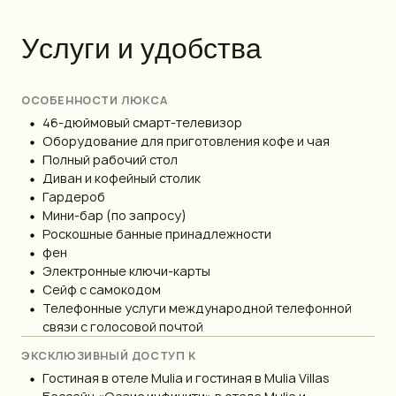
У
с
л
у
г
и
и
у
д
о
б
с
т
в
а
ОСОБЕННОСТИ ЛЮКСА
46-дюймовый смарт-телевизор
Оборудование для приготовления кофе и чая
Полный рабочий стол
Диван и кофейный столик
Гардероб
Мини-бар (по запросу)
Роскошные банные принадлежности
фен
Электронные ключи-карты
Сейф с самокодом
Телефонные услуги международной телефонной
связи с голосовой почтой
ЭКСКЛЮЗИВНЫЙ ДОСТУП К
Гостиная в отеле Mulia и гостиная в Mulia Villas