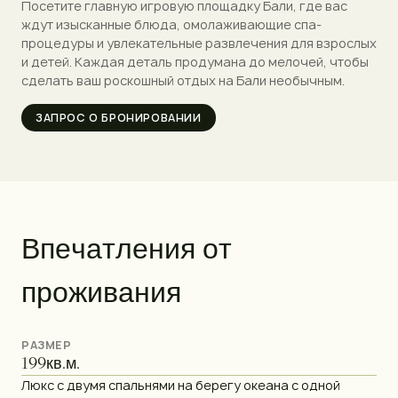
Посетите главную игровую площадку Бали, где вас
ждут изысканные блюда, омолаживающие спа-
процедуры и увлекательные развлечения для взрослых
и детей. Каждая деталь продумана до мелочей, чтобы
сделать ваш роскошный отдых на Бали необычным.
ЗАПРОС О БРОНИРОВАНИИ
В
п
е
ч
а
т
л
е
н
и
я
о
т
п
р
о
ж
и
в
а
н
и
я
РАЗМЕР
199
кв.м.
Люкс с двумя спальнями на берегу океана с одной