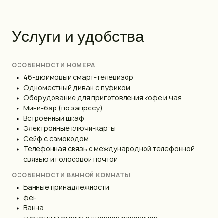
У
с
л
у
г
и
и
у
д
о
б
с
т
в
а
ОСОБЕННОСТИ НОМЕРА
46-дюймовый смарт-телевизор
Одноместный диван с пуфиком
Оборудование для приготовления кофе и чая
Мини-бар (по запросу)
Встроенный шкаф
Электронные ключи-карты
Сейф с самокодом
Телефонная связь с международной телефонной
связью и голосовой почтой
ОСОБЕННОСТИ ВАННОЙ КОМНАТЫ
Банные принадлежности
фен
Ванна
туалетный столик с двойной раковиной