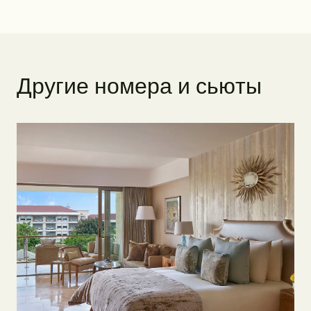
Д
р
у
г
и
е
н
о
м
е
р
а
и
с
ь
ю
т
ы