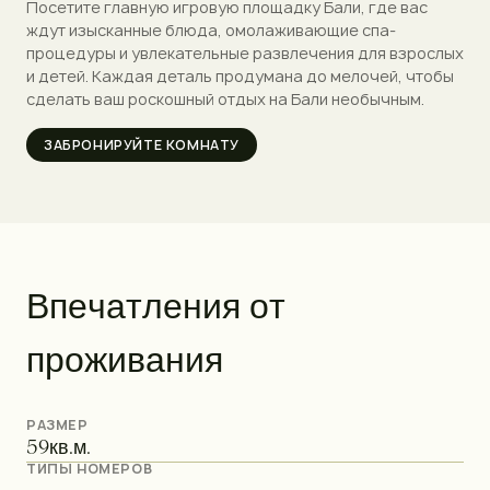
Посетите главную игровую площадку Бали, где вас
ждут изысканные блюда, омолаживающие спа-
процедуры и увлекательные развлечения для взрослых
и детей. Каждая деталь продумана до мелочей, чтобы
сделать ваш роскошный отдых на Бали необычным.
ЗАБРОНИРУЙТЕ КОМНАТУ
В
п
е
ч
а
т
л
е
н
и
я
о
т
п
р
о
ж
и
в
а
н
и
я
РАЗМЕР
59
кв.м.
ТИПЫ НОМЕРОВ