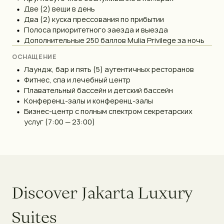
Две (2) вещи в день
Два (2) куска прессования по прибытии
Полоса приоритетного заезда и выезда
Дополнительные 250 баллов Mulia Privilege за ночь
ОСНАЩЕНИЕ
Лаундж, бар и пять (5) аутентичных ресторанов
Фитнес, спа и лечебный центр
Плавательный бассейн и детский бассейн
Конференц-залы и конференц-залы
Бизнес-центр с полным спектром секретарских
услуг (7:00 — 23:00)
D
i
s
c
o
v
e
r
J
a
k
a
r
t
a
L
u
x
u
r
y
S
u
i
t
e
s