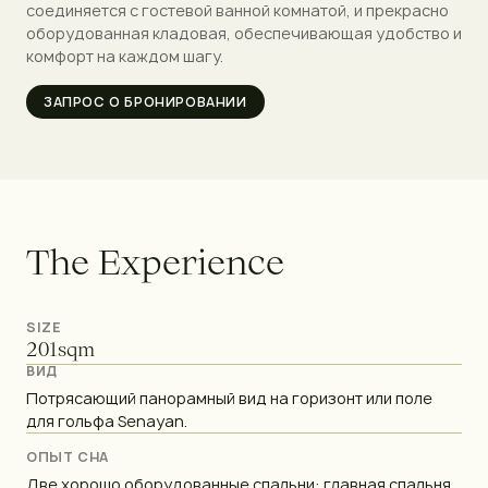
соединяется с гостевой ванной комнатой, и прекрасно
оборудованная кладовая, обеспечивающая удобство и
комфорт на каждом шагу.
ЗАПРОС О БРОНИРОВАНИИ
T
h
e
E
x
p
e
r
i
e
n
c
e
SIZE
201
sqm
ВИД
Потрясающий панорамный вид на горизонт или поле
для гольфа Senayan.
ОПЫТ СНА
Две хорошо оборудованные спальни: главная спальня