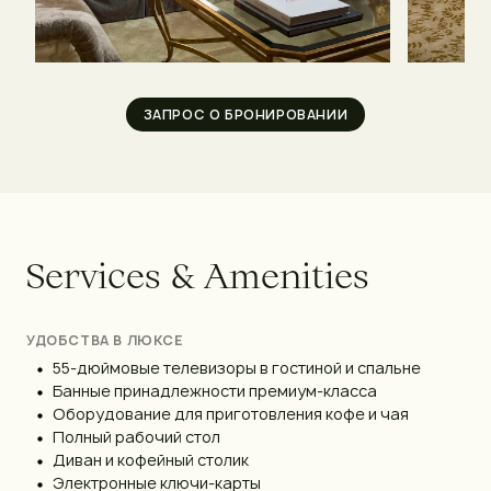
ЗАПРОС О БРОНИРОВАНИИ
S
e
r
v
i
c
e
s
&
A
m
e
n
i
t
i
e
s
УДОБСТВА В ЛЮКСЕ
55-дюймовые телевизоры в гостиной и спальне
Банные принадлежности премиум-класса
Оборудование для приготовления кофе и чая
Полный рабочий стол
Диван и кофейный столик
Электронные ключи-карты