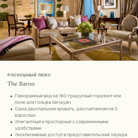
РОСКОШНЫЙ ЛЮКС
T
h
e
B
a
r
o
n
Панорамный вид на 180-градусный горизонт или
поле для гольфа Senayan
Одна двуспальная кровать, рассчитанная на 2
взрослых
Элегантный и просторный с современными
удобствами
Эксклюзивный доступ в представительский лаундж