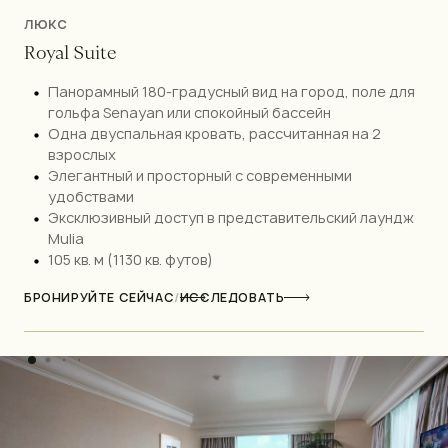
ЛЮКС
R
o
y
a
l
S
u
i
t
e
Панорамный 180-градусный вид на город, поле для
гольфа Senayan или спокойный бассейн
Одна двуспальная кровать, рассчитанная на 2
взрослых
Элегантный и просторный с современными
удобствами
Эксклюзивный доступ в представительский лаундж
Mulia
105 кв. м (1130 кв. футов)
БРОНИРУЙТЕ СЕЙЧАС
/
ИССЛЕДОВАТЬ