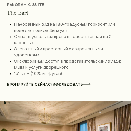
PANORAMIC SUITE
T
h
e
E
a
r
l
Панорамный вид на 180-градусный горизонт или
поле для гольфа Senayan
Одна двуспальная кровать, рассчитанная на 2
взрослых
Элегантный и просторный с современными
удобствами
Эксклюзивный доступ в представительский лаундж
Mulia и услуги дворецкого
151 кв. м (1625 кв. футов)
БРОНИРУЙТЕ СЕЙЧАС
/
ИССЛЕДОВАТЬ