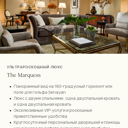
УЛЬТРАРОСКОШНЫЙ ЛЮКС
T
h
e
M
a
r
q
u
e
s
s
Панорамный вид на 180-градусный горизонт или
поле для гольфа Senayan
Люкс с двумя спальнями: одна двуспальная кровать
и одна двуспальная кровать
Эксклюзивные VIP-услуги и роскошные
приветственные удобства
Круглосуточный персональный дворецкий и помощь