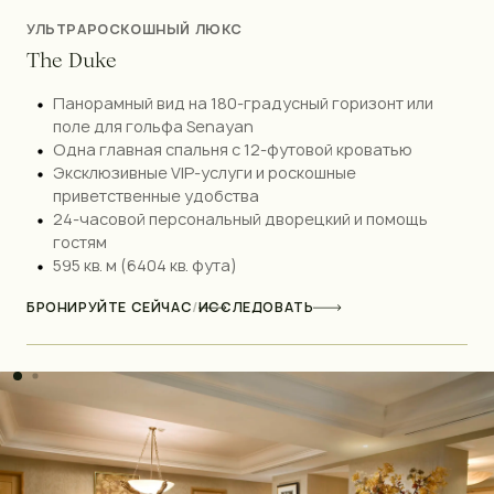
УЛЬТРАРОСКОШНЫЙ ЛЮКС
T
h
e
D
u
k
e
Панорамный вид на 180-градусный горизонт или
поле для гольфа Senayan
Одна главная спальня с 12-футовой кроватью
Эксклюзивные VIP-услуги и роскошные
приветственные удобства
24-часовой персональный дворецкий и помощь
гостям
595 кв. м (6404 кв. фута)
БРОНИРУЙТЕ СЕЙЧАС
/
ИССЛЕДОВАТЬ