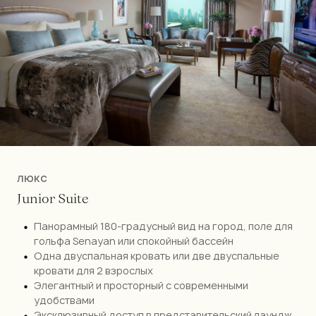
ЛЮКС
J
u
n
i
o
r
S
u
i
t
e
Панорамный 180-градусный вид на город, поле для
гольфа Senayan или спокойный бассейн
Одна двуспальная кровать или две двуспальные
кровати для 2 взрослых
Элегантный и просторный с современными
удобствами
Эксклюзивный доступ в представительский лаундж