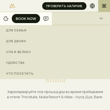
ПРОВЕРИТЬ НАЛИЧИЕ
BOOK NOW
BOOK NOW
ВИДЫ ДЕЯТЕЛЬНОСТИ
ДЛЯ СЕМЬИ
/
/
/
/
ДОМОЙ
БАЛИ
ВПЕЧАТЛЕНИЯ
ФОРМА БРОНИРОВАНИЯ
ФОРМА БРОНИРОВАНИЯ
ДЛЯ ДВОИХ
СПА И ВЕЛНЕС
П
о
с
е
т
и
т
е
о
т
м
е
ч
е
н
н
ы
й
УДОБСТВА
н
а
г
р
а
д
а
м
и
с
п
а
-
ц
е
н
т
р
ЧТО ПОСЕТИТЬ
M
u
l
i
a
Зарезервируйте спа-процедуры во время пребывания
в отеле The Mulia, Mulia Resort & Villas - Нуса Дуа, Бали.