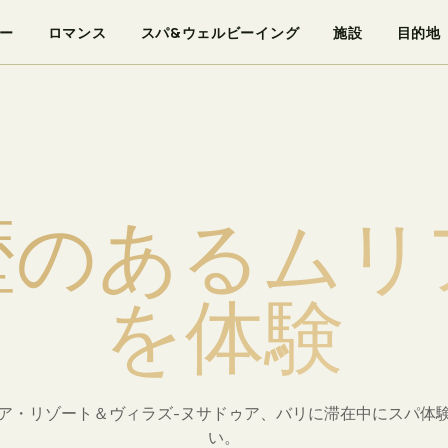
ー
ロマンス
スパ&ウェルビーイング
施設
目的地
歴
の
あ
る
ム
リ
を
体
験
ア・リゾート＆ヴィラズ-ヌサドゥア、バリに滞在中にスパ体
い。