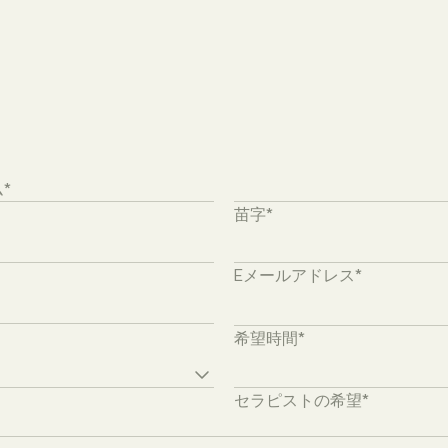
*
苗字*
Eメールアドレス*
Preferred time*
希望時間*
tment
Therapist preference
セラピストの希望*