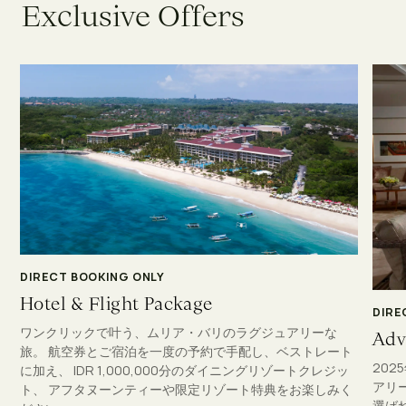
E
x
c
l
u
s
i
v
e
O
f
f
e
r
s
DIRECT BOOKING ONLY
Hotel & Flight Package
DIRE
ワンクリックで叶う、ムリア・バリのラグジュアリーな
Adv
旅。 航空券とご宿泊を一度の予約で手配し、ベストレート
202
に加え、 IDR 1,000,000分のダイニングリゾートクレジッ
アリ
ト、 アフタヌーンティーや限定リゾート特典をお楽しみく
選ば