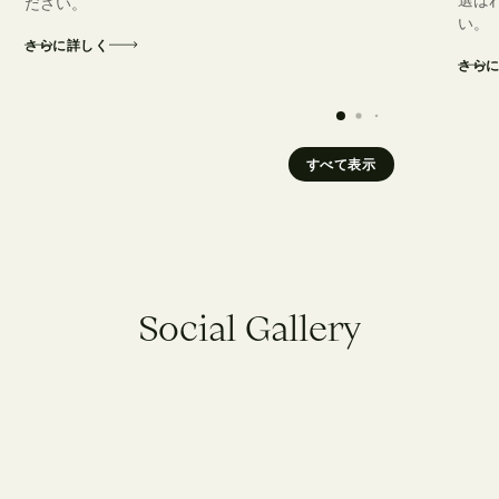
ださい。
い。
さらに詳しく
さら
すべて表示
S
o
c
i
a
l
G
a
l
l
e
r
y