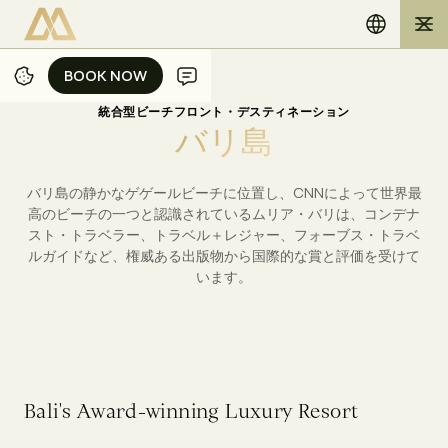
BOOK NOW
BOOK NOW
統合型ビーチフロント・デスティネーション
バ
リ
島
バリ島の静かなゲゲールビーチに位置し、CNNによって世界最
高のビーチの一つと認識されているムリア・バリは、コンデナ
スト・トラベラー、トラベル＋レジャー、フォーブス・トラベ
ルガイドなど、権威ある出版物から国際的な賞と評価を受けて
います。
B
a
l
i
'
s
A
w
a
r
d
-
w
i
n
n
i
n
g
L
u
x
u
r
y
R
e
s
o
r
t