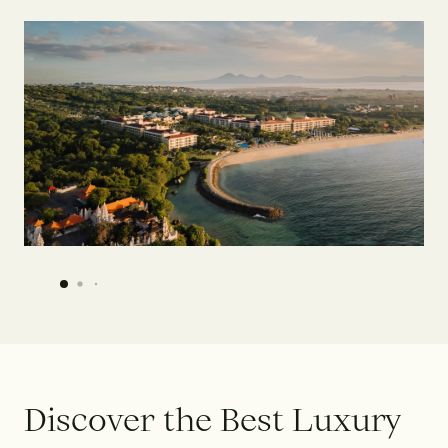
D
i
s
c
o
v
e
r
t
h
e
B
e
s
t
L
u
x
u
r
y