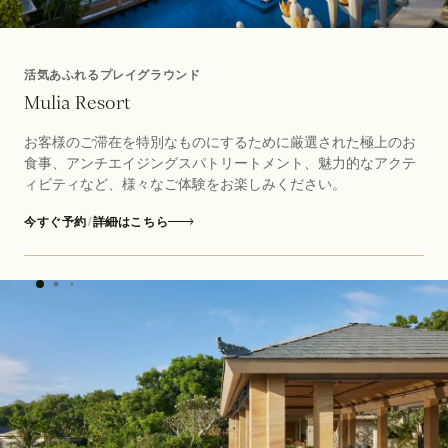
活気あふれるプレイグラウンド
M
u
l
i
a
R
e
s
o
r
t
お客様のご滞在を特別なものにするために厳選された極上のお
食事、アンチエイジングスパトリートメント、魅力的なアクテ
ィビティなど、様々なご体験をお楽しみください。
今すぐ予約
/
詳細はこちら