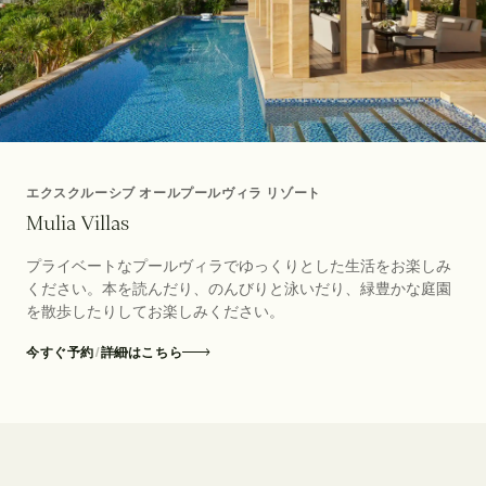
エクスクルーシブ オールプールヴィラ リゾート
M
u
l
i
a
V
i
l
l
a
s
プライベートなプールヴィラでゆっくりとした生活をお楽しみ
ください。本を読んだり、のんびりと泳いだり、緑豊かな庭園
を散歩したりしてお楽しみください。
今すぐ予約
/
詳細はこちら