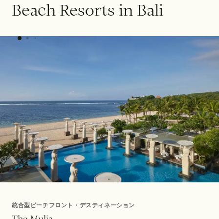
B
e
a
c
h
R
e
s
o
r
t
s
i
n
B
a
l
i
統合型ビーチフロント・デスティネーション
T
h
e
M
u
l
i
a