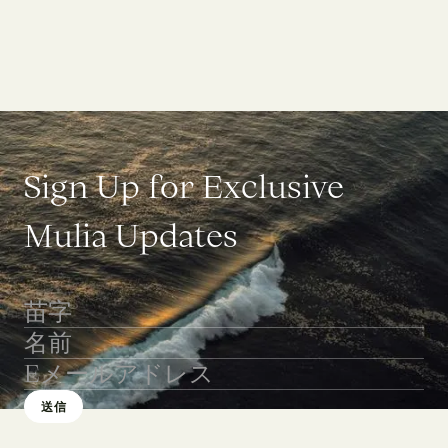
S
i
g
n
U
p
f
o
r
E
x
c
l
u
s
i
v
e
M
u
l
i
a
U
p
d
a
t
e
s
送信