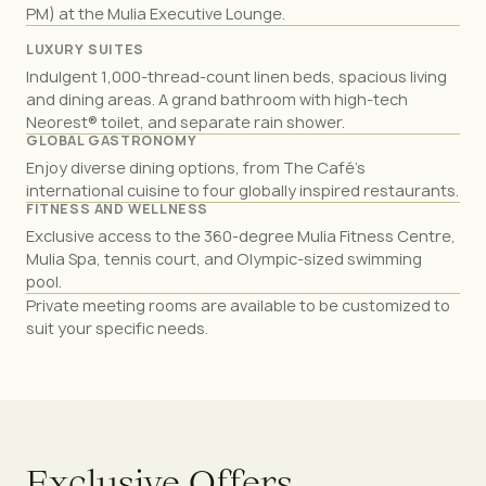
PM) at the Mulia Executive Lounge.
LUXURY SUITES
Indulgent 1,000-thread-count linen beds, spacious living
and dining areas. A grand bathroom with high-tech
Neorest® toilet, and separate rain shower.
GLOBAL GASTRONOMY
Enjoy diverse dining options, from The Café's
international cuisine to four globally inspired restaurants.
FITNESS AND WELLNESS
Exclusive access to the 360-degree Mulia Fitness Centre,
Mulia Spa, tennis court, and Olympic-sized swimming
pool.
Private meeting rooms are available to be customized to
suit your specific needs.
E
x
c
l
u
s
i
v
e
O
f
f
e
r
s