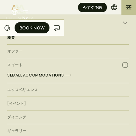
今すぐ予約
概要
BOOK NOW
BOOK NOW
ザ・スイート・アット・ホ
概要
テル・ムリア
ジャカルタのラグジュアリーオールスイートシティホテル
オファー
エ
ク
ス
ク
ル
ー
シ
ブ
・
ア
ー
バ
スイート
ン
・
サ
ン
ク
チ
ュ
ア
リ
概要
オファー
スイート
エクスペリエンス
SEE ALL ACCOMMODATIONS
[イベント]
ダイニング
ギャラリー
エクスペリエンス
目の肥えた旅行者には、ジャカルタのオールスイートシティホ
テルでの比類ない体験が待っています。卓越した洗練と職人技
空室状況を確認
[イベント]
を体感する旅に出かけましょう。
ダイニング
ギャラリー