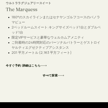
ウルトララグジュアリースイート
The Marquess
180°のスカイラインまたはセナヤンゴルフコースのパノラ
マビュー
2ベッドルームスイート:キングサイズベッド1台とダブルベ
ッド1台
限定VIPサービスと豪華なウェルカムアメニティ
ご到着時の24時間対応のパーソナルバトラーとゲストロイ
ヤルティエグゼクティブアシスタンス
201 平方メートル (2,163 平方フィート)
今すぐ予約
/
詳細はこちら
すべて探索