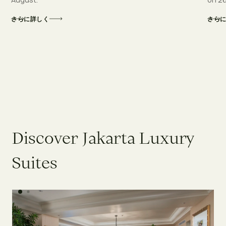
さらに詳しく
さら
D
i
s
c
o
v
e
r
J
a
k
a
r
t
a
L
u
x
u
r
y
S
u
i
t
e
s