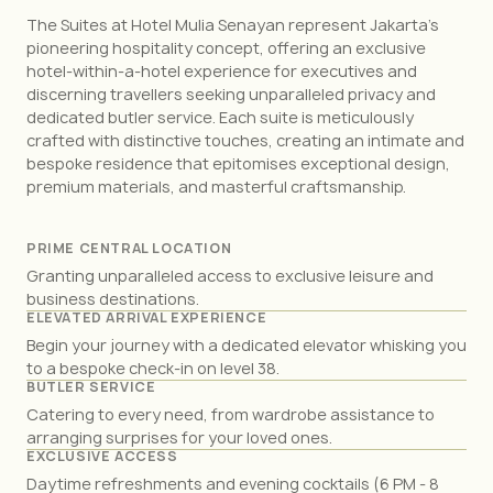
The Suites at Hotel Mulia Senayan represent Jakarta’s
pioneering hospitality concept, offering an exclusive
hotel-within-a-hotel experience for executives and
discerning travellers seeking unparalleled privacy and
dedicated butler service. Each suite is meticulously
crafted with distinctive touches, creating an intimate and
bespoke residence that epitomises exceptional design,
premium materials, and masterful craftsmanship.
PRIME CENTRAL LOCATION
Granting unparalleled access to exclusive leisure and
business destinations.
ELEVATED ARRIVAL EXPERIENCE
Begin your journey with a dedicated elevator whisking you
to a bespoke check-in on level 38.
BUTLER SERVICE
Catering to every need, from wardrobe assistance to
arranging surprises for your loved ones.
EXCLUSIVE ACCESS
Daytime refreshments and evening cocktails (6 PM - 8