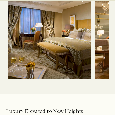
L
u
x
u
r
y
E
l
e
v
a
t
e
d
t
o
N
e
w
H
e
i
g
h
t
s