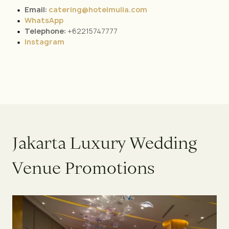
Email:
catering@hotelmulia.com
WhatsApp
Telephone:
+62215747777
Instagram
J
a
k
a
r
t
a
L
u
x
u
r
y
W
e
d
d
i
n
g
V
e
n
u
e
P
r
o
m
o
t
i
o
n
s