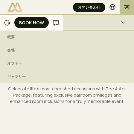
お問い合わせ
BOOK NOW
BOOK NOW
アクティビティ
概要
/
/
/
ホーム
ジャカルタ
ウェディング
THE ASTER PACKAGE
会場
オファー
T
h
e
A
s
t
e
r
P
a
c
k
a
g
e
ギャラリー
Celebrate life’s most cherished occasions with The Aster
Package, featuring exclusive ballroom privileges and
enhanced room inclusions for a truly memorable event.