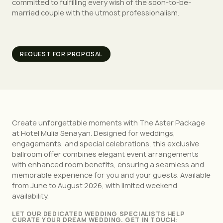
committed to fulfilling every wish of the soon-to-be-
married couple with the utmost professionalism.
REQUEST FOR PROPOSAL
Create unforgettable moments with The Aster Package
at Hotel Mulia Senayan. Designed for weddings,
engagements, and special celebrations, this exclusive
ballroom offer combines elegant event arrangements
with enhanced room benefits, ensuring a seamless and
memorable experience for you and your guests. Available
from June to August 2026, with limited weekend
availability.
LET OUR DEDICATED WEDDING SPECIALISTS HELP
CURATE YOUR DREAM WEDDING. GET IN TOUCH: