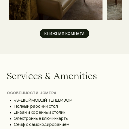
КНИЖНАЯ КОМНАТА
S
e
r
v
i
c
e
s
&
A
m
e
n
i
t
i
e
s
ОСОБЕННОСТИ НОМЕРА
48-ДЮЙМОВЫЙ ТЕЛЕВИЗОР
Полный рабочий стол
Диван и кофейный столик
Электронные ключи-карты
Сейф с самокодированием