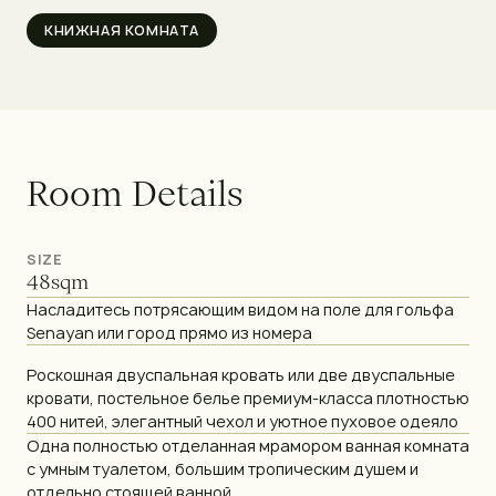
КНИЖНАЯ КОМНАТА
R
o
o
m
D
e
t
a
i
l
s
SIZE
48
sqm
Насладитесь потрясающим видом на поле для гольфа
Senayan или город прямо из номера
Роскошная двуспальная кровать или две двуспальные
кровати, постельное белье премиум-класса плотностью
400 нитей, элегантный чехол и уютное пуховое одеяло
Одна полностью отделанная мрамором ванная комната
с умным туалетом, большим тропическим душем и
отдельно стоящей ванной