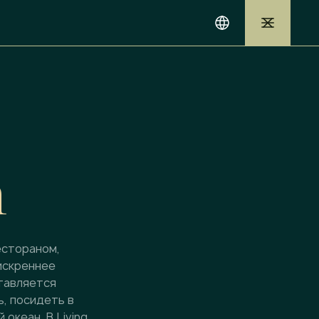
m
естораном,
искреннее
ставляется
ь, посидеть в
океан. В Living