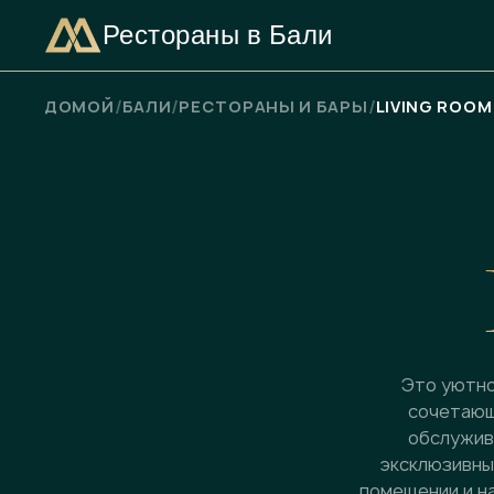
Рестораны в Бали
ПРОВЕРЬТЕ НАЛИЧИЕ СВОБОДНЫХ МЕСТ
/
/
/
ДОМОЙ
БАЛИ
РЕСТОРАНЫ И БАРЫ
LIVING ROOM
Это уютно
сочетающ
обслужива
эксклюзивный
помещении и на