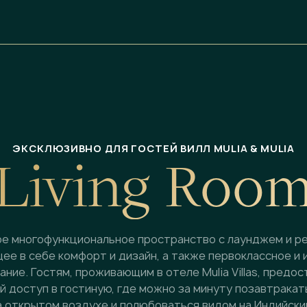
ЭКСКЛЮЗИВНО ДЛЯ ГОСТЕЙ ВИЛЛ MULIA & MULIA
L
i
v
i
n
g
R
o
o
е многофункциональное пространство с лаунджем и р
ее в себе комфорт и дизайн, а также первоклассное и 
ние. Гостям, проживающим в отеле Mulia Villas, предо
 доступ в гостиную, где можно за минуту позавтракат
 открытом воздухе и полюбоваться видом на Индийский 