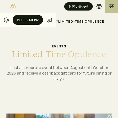
お問い合わせ
BOOK NOW
BOOK NOW
/
/
/
ホーム
ジャカルタ
ミーティング
LIMITED-TIME OPULENCE
EVENTS
L
i
m
i
t
e
d
-
T
i
m
e
O
p
u
l
e
n
c
e
Host a corporate event between August until October
2026 and receive a cashback gift card for future dining or
stays.