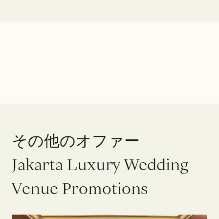
そ
の
他
の
オ
フ
ァ
ー
J
a
k
a
r
t
a
L
u
x
u
r
y
W
e
d
d
i
n
g
V
e
n
u
e
P
r
o
m
o
t
i
o
n
s