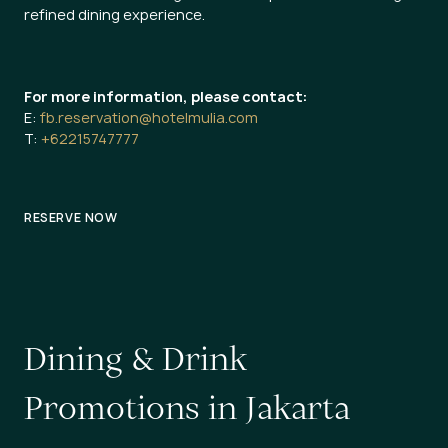
refined dining experience.
For more information, please contact:
E:
fb.reservation@hotelmulia.com
T:
+62215747777
RESERVE NOW
D
i
n
i
n
g
&
D
r
i
n
k
P
r
o
m
o
t
i
o
n
s
i
n
J
a
k
a
r
t
a