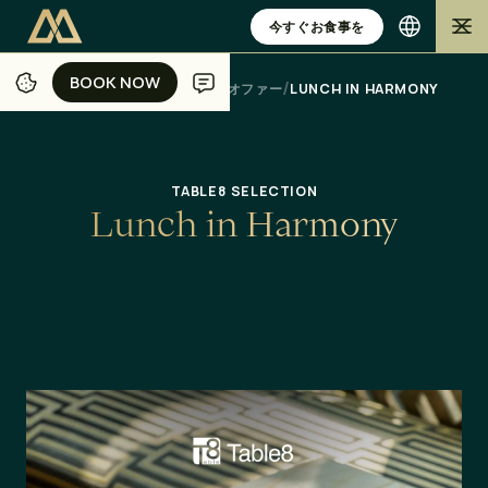
今すぐお食事を
BOOK NOW
BOOK NOW
/
/
/
/
ホーム
ジャカルタ
ダイニング
オファー
LUNCH IN HARMONY
TABLE8 SELECTION
L
u
n
c
h
i
n
H
a
r
m
o
n
y